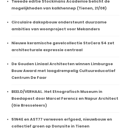
Tweede editie Stockmans Academie belicht de
mogelijkheden van kalkhennep (Tienen, 21/08)
Circulaire dakopbouw ondersteunt duurzame
ambities van woonproject voor Mekanders
Nieuwe keramische gevelcollectie StoCera 54 zet
architecturale expressie centraal
De Gouden Liniaal Architecten winnen Limburgse
Bouw Award met laagdrempelig Cultuureducatief
Centrum De Faar
BEELD/VERHAAL. Het Etnografisch Museum in
Boedapest door Marcel Ferencz en Napur Architect
(Gie Bresseleers)
51N4E en AST77 verweven erfgoed, nieuwbouw en
collectief groen op Donysite in Tienen