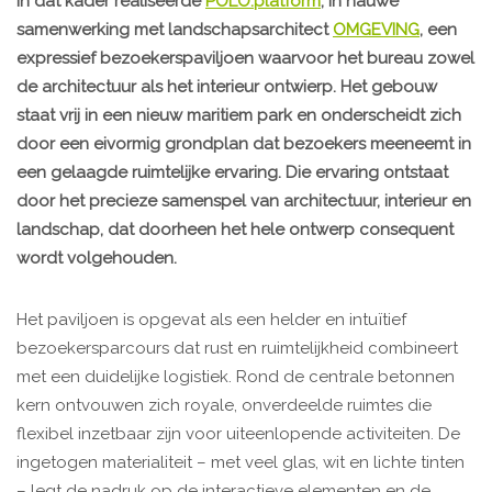
In dat kader realiseerde
POLO.platform
, in nauwe
samenwerking met landschapsarchitect
OMGEVING
, een
expressief bezoekerspaviljoen waarvoor het bureau zowel
de architectuur als het interieur ontwierp. Het gebouw
staat vrij in een nieuw maritiem park en onderscheidt zich
door een eivormig grondplan dat bezoekers meeneemt in
een gelaagde ruimtelijke ervaring. Die ervaring ontstaat
door het precieze samenspel van architectuur, interieur en
landschap, dat doorheen het hele ontwerp consequent
wordt volgehouden.
Het paviljoen is opgevat als een helder en intuïtief
bezoekersparcours dat rust en ruimtelijkheid combineert
met een duidelijke logistiek. Rond de centrale betonnen
kern ontvouwen zich royale, onverdeelde ruimtes die
flexibel inzetbaar zijn voor uiteenlopende activiteiten. De
ingetogen materialiteit – met veel glas, wit en lichte tinten
– legt de nadruk op de interactieve elementen en de