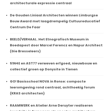
architecturale expressie centraal
De Gouden Liniaal Architecten winnen Limburgse
Bouw Award met laagdrempelig Cultuureducatief
Centrum De Faar
BEELD/VERHAAL. Het Etnografisch Museum in
Boedapest door Marcel Ferencz en Napur Architect
(Gie Bresseleers)
51N4E en AST77 verweven erfgoed, nieuwbouw en
collectief groen op Donysite in Tienen
GO! Basisschool NOVA in Ronse: compacte
leeromgeving rond centraal, achthoekig forum
(KRAS architecten)
RAAMWERK en Atelier Arne Deruyter realiseren