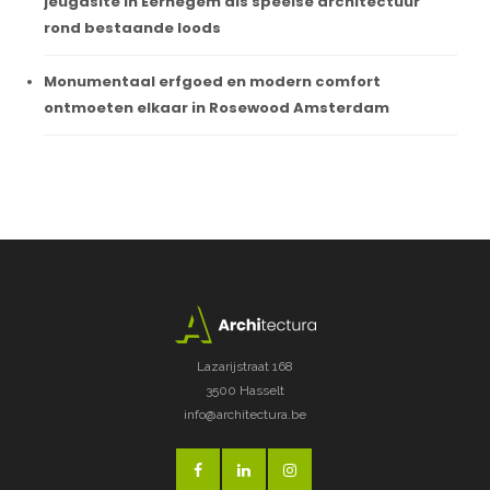
jeugdsite in Eernegem als speelse architectuur
rond bestaande loods
Monumentaal erfgoed en modern comfort
ontmoeten elkaar in Rosewood Amsterdam
Lazarijstraat 168
3500 Hasselt
info@architectura.be