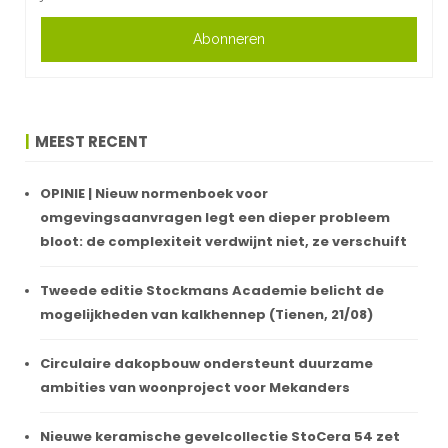
Abonneren
MEEST RECENT
OPINIE | Nieuw normenboek voor
omgevingsaanvragen legt een dieper probleem
bloot: de complexiteit verdwijnt niet, ze verschuift
Tweede editie Stockmans Academie belicht de
mogelijkheden van kalkhennep (Tienen, 21/08)
Circulaire dakopbouw ondersteunt duurzame
ambities van woonproject voor Mekanders
Nieuwe keramische gevelcollectie StoCera 54 zet