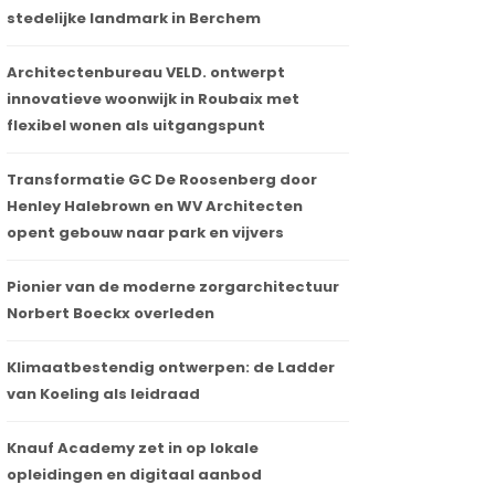
stedelijke landmark in Berchem
Architectenbureau VELD. ontwerpt
innovatieve woonwijk in Roubaix met
flexibel wonen als uitgangspunt
Transformatie GC De Roosenberg door
Henley Halebrown en WV Architecten
opent gebouw naar park en vijvers
Pionier van de moderne zorgarchitectuur
Norbert Boeckx overleden
Klimaatbestendig ontwerpen: de Ladder
van Koeling als leidraad
Knauf Academy zet in op lokale
opleidingen en digitaal aanbod