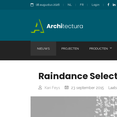
08 augustus 2026
NL
FR
Login
NIEUWS
PROJECTEN
PRODUCTEN
Raindance Select
Kari Feys
23 september 2015
Laats