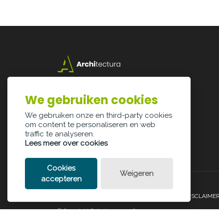
Lazarijstraat 168
3500 Hasselt
We gebruiken cookies
info@architectura.be
We gebruiken onze en third-party cookies
om content te personaliseren en web
traffic te analyseren.
Lees meer over cookies
Cookies
Weigeren
accepteren
PRIVACY POLICY
COOKIE POLICY
LEGAL DISCLAIME
© Copyright Palindroom 2026