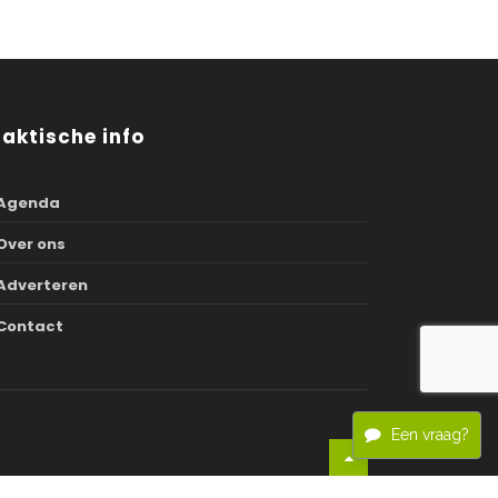
raktische info
Agenda
Over ons
Adverteren
Contact
Een vraag?