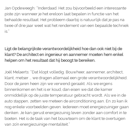
Jan Opdeweegh: “Inderdaad. Het zou bijvoorbeeld een interessante
piste zijn wanneer je het ereloon laat bepalen in functie van het
behaalde resultaat. Het probleem daarbij is natuurlijk dat je pas na
twee of drie jaar weet wat het rendement van een bepaalde techniek
is.”
Ligt de belangrijkste verantwoordelijkheid hoe dan ook niet bij de
klant? De architect en ingenieur en aannemer moeten hem enkel
helpen om het resultaat dat hij beoogt te bereiken.
Joël Melaerts: “Dat klopt volledig. Bouwheer, aannemer, architect,
klant, metser … we dragen allemaal een grote verantwoordelijkheid.
Door de jaren heen zijn we verwend geraakt. Als we ergens
binnenkomen en het is er koud, dan eisen we dat die kamer
onmiddellijk op de juiste temperatuur gebracht wordt. Als we in de
auto stappen, zetten we meteen de airconditioning aan. En zo kan ik
nog enkele voorbeelden geven. Iedereen moet energiezuiniger gaan
denken. Je kan gerust energiezuinig leven zonder aan comfort in te
boeten. Het is de taak van het bouwteam om de klant te overtuigen
van zo’n energiezuinige mentaliteit.”