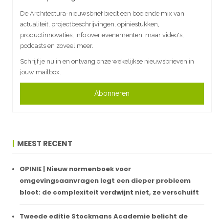
De Architectura-nieuwsbrief biedt een boeiende mix van
actualiteit, projectbeschrijvingen, opiniestukken,
productinnovaties, info over evenementen, maar video's,
podcasts en zoveel meer.
Schrijf je nu in en ontvang onze wekelijkse nieuwsbrieven in
jouw mailbox.
Abonneren
MEEST RECENT
OPINIE | Nieuw normenboek voor
omgevingsaanvragen legt een dieper probleem
bloot: de complexiteit verdwijnt niet, ze verschuift
Tweede editie Stockmans Academie belicht de