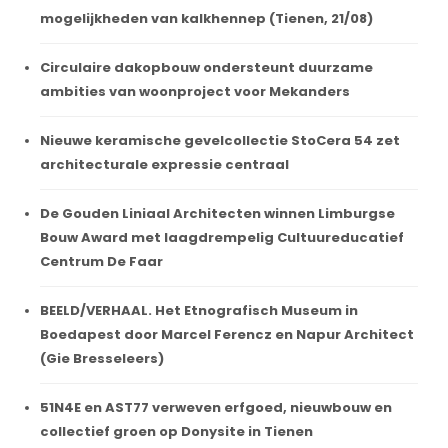
mogelijkheden van kalkhennep (Tienen, 21/08)
Circulaire dakopbouw ondersteunt duurzame
ambities van woonproject voor Mekanders
Nieuwe keramische gevelcollectie StoCera 54 zet
architecturale expressie centraal
De Gouden Liniaal Architecten winnen Limburgse
Bouw Award met laagdrempelig Cultuureducatief
Centrum De Faar
BEELD/VERHAAL. Het Etnografisch Museum in
Boedapest door Marcel Ferencz en Napur Architect
(Gie Bresseleers)
51N4E en AST77 verweven erfgoed, nieuwbouw en
collectief groen op Donysite in Tienen