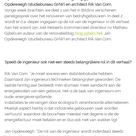
Opdeweegh (studiebureau GHW) en architect Rik Van Com.
Vorige week brachten we deel 1 van het in Bildinx verschenen
panelgesprek over het renoveren van bedrijfsgebouwen. In deel 2
wordt er o.a. dieper ingegaan op de rol van de ingenieur in dit verhaal.
Aan het woord zijn Joël Melaerts (commercieel directeur nv Mathieu
Gijbels en auteur van de renovatieblog
blog.gijbels.be
), Jan
Opdeweegh (studiebureau GHW) en architect Rik Van Com.
Speelt de ingenieur ook niet een steeds belangrijkere rol in dit verhaal?
Rik Van Com: “Je moet sowieso een stabiliteitsstudie hebben.
Daarnaast zijn ingenieurs technieken belangrijker geworden. De
laatste twintig jaar besteedt men alsmaar meer aandacht aan de
energiekosten van een gebouw. Het is de taak van ingenieurs om
oude, energieverspillende
installaties te vervangen door ecologisch verantwoorde alternatieven.
Moeilijk aspect hierbij is dat industriële gebouwen vaak worden
verhuurd, waardoor de bouwheer meestal niet degene is die de
energiefactuur moet betalen en er dus ook niet van wakker ligt.”
Jan Opdeweegh: “De rol van de ingenieur wordt inderdaad steeds