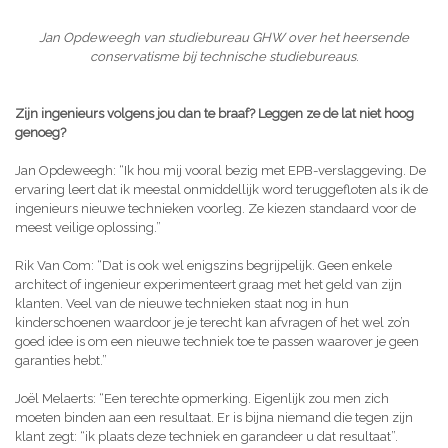
Jan Opdeweegh van studiebureau GHW over het heersende
conservatisme bij technische studiebureaus
.
Zijn ingenieurs volgens jou dan te braaf? Leggen ze de lat niet hoog
genoeg?
Jan Opdeweegh: “Ik hou mij vooral bezig met EPB-verslaggeving. De
ervaring leert dat ik meestal onmiddellijk word teruggefloten als ik de
ingenieurs nieuwe technieken voorleg. Ze kiezen standaard voor de
meest veilige oplossing.”
Rik Van Com: “Dat is ook wel enigszins begrijpelijk. Geen enkele
architect of ingenieur experimenteert graag met het geld van zijn
klanten. Veel van de nieuwe technieken staat nog in hun
kinderschoenen waardoor je je terecht kan afvragen of het wel zo’n
goed idee is om een nieuwe techniek toe te passen waarover je geen
garanties hebt.”
Joël Melaerts: “Een terechte opmerking. Eigenlijk zou men zich
moeten binden aan een resultaat. Er is bijna niemand die tegen zijn
klant zegt: “ik plaats deze techniek en garandeer u dat resultaat”.