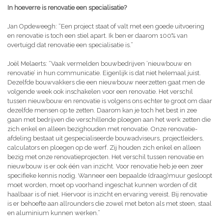
In hoeverre is renovatie een specialisatie?
Jan Opdeweegh: “Een project staat of valt met een goede uitvoering
en renovatie is toch een stiel apart. Ik ben er daarom 100% van
overtuigd dat renovatie een specialisatie is.”
Joël Melaerts: “Vaak vermelden bouwbedrijven ‘nieuwbouw en
renovatie’ in hun communicatie. Eigenlijk is dat niet helemaal juist.
Dezelfde bouwvakkers die een nieuwbouw neerzetten gaat men de
volgende week ook inschakelen voor een renovatie. Het verschil
tussen nieuwbouw en renovatie is volgens ons echter te groot om daar
dezelfde mensen op te zetten. Daarom kan je toch het best in zee
gaan met bedrijven die verschillende ploegen aan het werk zetten die
zich enkel en alleen bezighouden met renovatie. Onze renovatie-
afdeling bestaat uit gespecialiseerde bouwadviseurs, projectleiders,
calculators en ploegen op de werf. Zij houden zich enkel en alleen
bezig met onze renovatieprojecten. Het verschil tussen renovatie en
nieuwbouw is er ook één van inzicht. Voor renovatie heb je een zeer
specifieke kennis nodig. Wanneer een bepaalde (draag)muur gesloopt
moet worden, moet op voorhand ingeschat kunnen worden of dit
haalbaar is of niet. Hiervoor is inzicht en ervaring vereist. Bij renovatie
is er behoefte aan allrounders die zowel met beton als met steen, staal
en aluminium kunnen werken.”