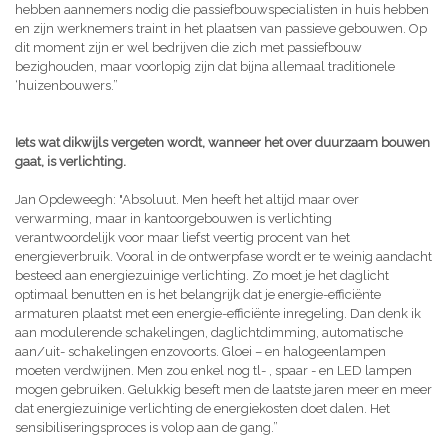
hebben aannemers nodig die passiefbouwspecialisten in huis hebben
en zijn werknemers traint in het plaatsen van passieve gebouwen. Op
dit moment zijn er wel bedrijven die zich met passiefbouw
bezighouden, maar voorlopig zijn dat bijna allemaal traditionele
‘huizenbouwers.”
Iets wat dikwijls vergeten wordt, wanneer het over duurzaam bouwen
gaat, is verlichting.
Jan Opdeweegh: "Absoluut. Men heeft het altijd maar over
verwarming, maar in kantoorgebouwen is verlichting
verantwoordelijk voor maar liefst veertig procent van het
energieverbruik. Vooral in de ontwerpfase wordt er te weinig aandacht
besteed aan energiezuinige verlichting. Zo moet je het daglicht
optimaal benutten en is het belangrijk dat je energie-efficiënte
armaturen plaatst met een energie-efficiënte inregeling. Dan denk ik
aan modulerende schakelingen, daglichtdimming, automatische
aan/uit- schakelingen enzovoorts. Gloei – en halogeenlampen
moeten verdwijnen. Men zou enkel nog tl- , spaar - en LED lampen
mogen gebruiken. Gelukkig beseft men de laatste jaren meer en meer
dat energiezuinige verlichting de energiekosten doet dalen. Het
sensibiliseringsproces is volop aan de gang.”