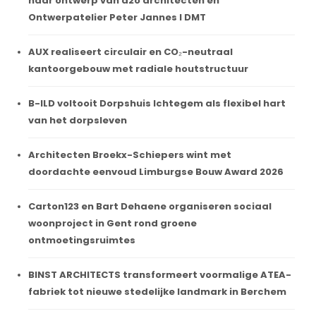
naar ontwerp van a2o architecten en
Ontwerpatelier Peter Jannes I DMT
AUX realiseert circulair en CO₂-neutraal
kantoorgebouw met radiale houtstructuur
B-ILD voltooit Dorpshuis Ichtegem als flexibel hart
van het dorpsleven
Architecten Broekx-Schiepers wint met
doordachte eenvoud Limburgse Bouw Award 2026
Carton123 en Bart Dehaene organiseren sociaal
woonproject in Gent rond groene
ontmoetingsruimtes
BINST ARCHITECTS transformeert voormalige ATEA-
fabriek tot nieuwe stedelijke landmark in Berchem