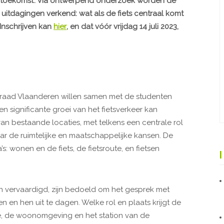
 toekomst’. Via ontwerpend onderzoek worden de
 uitdagingen verkend: wat als de fiets centraal komt
 Inschrijven kan
hier
, en dat vóór vrijdag 14 juli 2023,
raad Vlaanderen willen samen met de studenten
n significante groei van het fietsverkeer kan
an bestaande locaties, met telkens een centrale rol
ar de ruimtelijke en maatschappelijke kansen. De
: wonen en de fiets, de fietsroute, en fietsen
 vervaardigd, zijn bedoeld om het gesprek met
 en hen uit te dagen. Welke rol en plaats krijgt de
te, de woonomgeving en het station van de