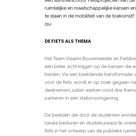
een summerschool ‘Fietsprojecten van de
ruimtelijke en maatschappelijke kansen en
te staan in de mobiliteit van de toekomst?
11u .
DE FIETS ALS THEMA
Het Team Vlaams Bouwmeester en Fietsbe
een beter zicht krijgen op de kansen die ee
bieden. Via een beeldende transformatie v
voor de fiets, wordt er op zoek gegaan na
deelnemers zullen werken rond drie thema’s
parkeren in een stationsomgeving.
De beelden die door de studenten worden
lokale besturen en studiebureaus te voeden
fiets in het ontwerp van de publieke ruim