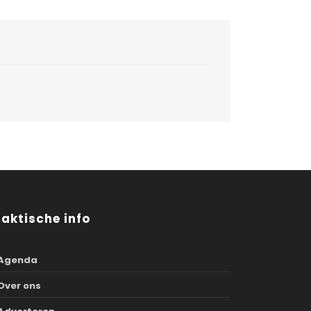
raktische info
Agenda
Over ons