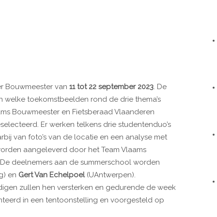
lier Bouwmeester van
11 tot 22 september 2023
. De
n welke toekomstbeelden rond de drie thema’s
ams Bouwmeester en Fietsberaad Vlaanderen
lecteerd. Er werken telkens drie studentenduo’s
ij van foto’s van de locatie en een analyse met
e worden aangeleverd door het Team Vlaams
. De deelnemers aan de summerschool worden
ng) en
Gert Van Echelpoel
(UAntwerpen).
ndigen zullen hen versterken en gedurende de week
nteerd in een tentoonstelling en voorgesteld op