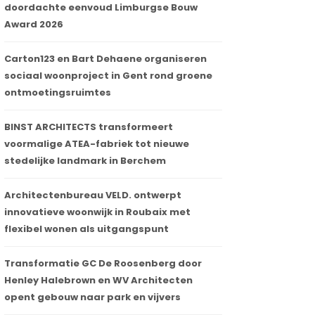
doordachte eenvoud Limburgse Bouw
Award 2026
Carton123 en Bart Dehaene organiseren
sociaal woonproject in Gent rond groene
ontmoetingsruimtes
BINST ARCHITECTS transformeert
voormalige ATEA-fabriek tot nieuwe
stedelijke landmark in Berchem
Architectenbureau VELD. ontwerpt
innovatieve woonwijk in Roubaix met
flexibel wonen als uitgangspunt
Transformatie GC De Roosenberg door
Henley Halebrown en WV Architecten
opent gebouw naar park en vijvers