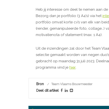
Heb jij interesse om deel te nemen aan d
Bezorg dan je portfolio (3 A4’s) via het
int
portfolio omvat korte cv’s van elk van bei
(render, gemanipuleerde foto, collage…) v
motivatienota of statement (max. 1 A4).
Uit de inzendingen zal door het Team Vl
selectie gemaakt worden van negen duo’s
gebracht op maandag 31 juli 2023. Deelna
programma vind je
hier
.
Bron
Team Vlaams Bouwmeester
Deel dit artikel