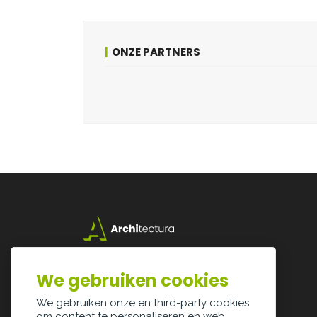
ONZE PARTNERS
Lazarijstraat 168
3500 Hasselt
We gebruiken cookies
info@architectura.be
We gebruiken onze en third-party cookies
om content te personaliseren en web