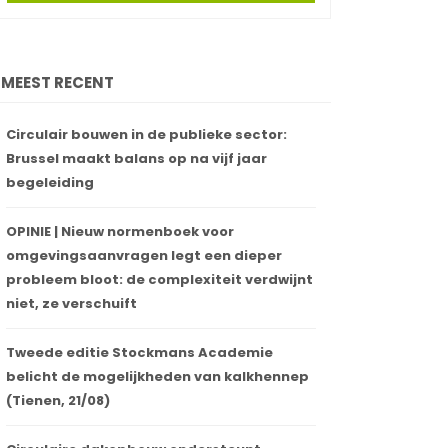
MEEST RECENT
Circulair bouwen in de publieke sector:
Brussel maakt balans op na vijf jaar
begeleiding
OPINIE | Nieuw normenboek voor
omgevingsaanvragen legt een dieper
probleem bloot: de complexiteit verdwijnt
niet, ze verschuift
Tweede editie Stockmans Academie
belicht de mogelijkheden van kalkhennep
(Tienen, 21/08)