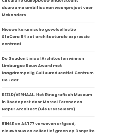
Circulaire dakopbouw ondersteunt
duurzame ambities van woonproject voor
Mekanders
Nieuwe keramische gevelcollectie
StoCera 54 zet architecturale expressie
centraal
De Gouden Liniaal Architecten winnen
Limburgse Bouw Award met
laagdrempelig Cultuureducatief Centrum
De Faar
BEELD/VERHAAL. Het Etnografisch Museum
in Boedapest door Marcel Ferencz en
Napur Architect (Gie Bresseleers)
51N4E en AST77 verweven erfgoed,
nieuwbouw en collectief groen op Donysite