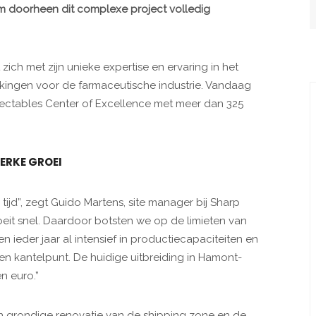
m doorheen dit complexe project volledig
ich met zijn unieke expertise en ervaring in het
ingen voor de farmaceutische industrie. Vandaag
Injectables Center of Excellence met meer dan 325
ERKE GROEI
 tijd”, zegt Guido Martens, site manager bij Sharp
eit snel. Daardoor botsten we op de limieten van
n ieder jaar al intensief in productiecapaciteiten en
en kantelpunt. De huidige uitbreiding in Hamont-
en euro.”
en grondige renovatie van de shipping zone en de