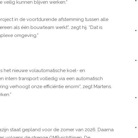
 veilig kunnen blijven werken.”
project in de voortdurende afstemming tussen alle
dereen als één bouwteam werkt”, zegt hij. “Dat is
omplexe omgeving.”
is het nieuwe volautomatische koel- en
 intern transport volledig via een automatisch
ng verhoogt onze efficiëntie enorm”, zegt Martens.
rken.”
zijn staat gepland voor de zomer van 2026. Daarna
ses volgens de strenge GMP-richtlijnen. De