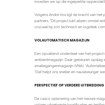
moesten we op die ingeperkte oppervlakte
Volgens André Vos ligt de kracht van het 
partners. “Dit project lukt alleen omdat ie
cruciaal bij zo’n technisch en logistiek c
VOLAUTOMATISCH MAGAZIJN
Een opvallend onderdeel van het project 
ambientmagazijn. Daar gebeuren opslag en
smallegangenmagazijn (VNA). “Automatiseri
“Dat helpt ons sneller en nauwkeuriger we
PERSPECTIEF OP VERDERE UITBREIDING
De casco oplevering van het nieuwe maga
volgen uitgebreide kwalificaties en testfa