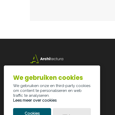
Lazarijstraat 168
3500 Hasselt
We gebruiken cookies
info@architectura.be
We gebruiken onze en third-party cookies
om content te personaliseren en web
traffic te analyseren.
Lees meer over cookies
Cookies