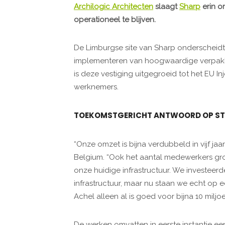
Archilogic Architecten
slaagt
Sharp
erin o
operationeel te blijven.
De Limburgse site van Sharp onderscheidt z
implementeren van hoogwaardige verpakk
is deze vestiging uitgegroeid tot het EU 
werknemers.
TOEKOMSTGERICHT ANTWOORD OP ST
“Onze omzet is bijna verdubbeld in vijf jaar
Belgium. “Ook het aantal medewerkers gro
onze huidige infrastructuur. We investeerde
infrastructuur, maar nu staan we echt op e
Achel alleen al is goed voor bijna 10 miljo
De werken omvatten in eerste instantie e