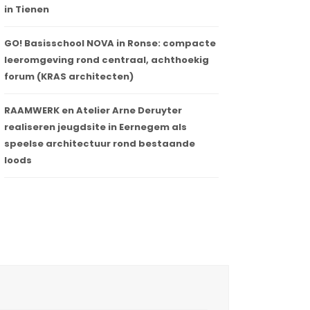
in Tienen
GO! Basisschool NOVA in Ronse: compacte
leeromgeving rond centraal, achthoekig
forum (KRAS architecten)
RAAMWERK en Atelier Arne Deruyter
realiseren jeugdsite in Eernegem als
speelse architectuur rond bestaande
loods