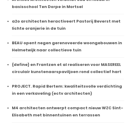
basisschool Ten Dorpe in Mortsel
a2o architecten heractiveert Pastorij Beverst met
lichte oranjerie in de tuin
BEAU opent negen gerenoveerde woongebouwen in
Helmetwijk naar collectieve tuin
{define} en Frantzen et al realiseren voor MASEREEL
circulair kunstenaarspaviljoen rond collectief hart
PROJECT. Rapid Bertem: kwaliteitsvolle verdichting
in een verkaveling (ectv architecten)
M4 architecten ontwerpt compact nieuw WZC Sint-
Elisabeth met binnentuinen en terrassen