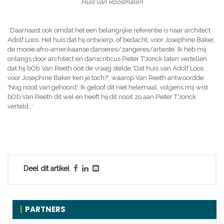
Huis van Roosmalen
¨Daarnaast ook omdat het een belangrijke referentie is naar architect
Adolf Loos. Het huis dat hij ontwierp, of bedacht, voor Josephine Baker,
de mooie afro-amerikaanse danseres/zangeres/artieste. Ik heb mij
onlangs door architect en danscriticus Pieter T'Jonck laten vertellen
dat hij bOb Van Reeth ooit de vraag stelde 'Dat huis van Adolf Loos
voor Josephine Baker ken je toch?', waarop Van Reeth antwoordde:
'Nog nooit van gehoord'. Ik geloof dit niet helemaal, volgens mij wist
bOb Van Reeth dit wel en heeft hij dit nooit zo aan Pieter T'Jonck
verteld..¨
Deel dit artikel
PARTNERS