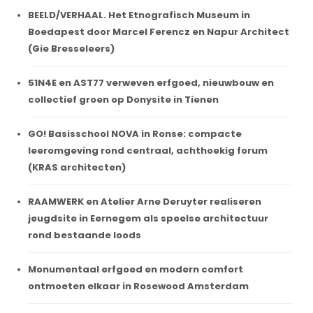
BEELD/VERHAAL. Het Etnografisch Museum in
Boedapest door Marcel Ferencz en Napur Architect
(Gie Bresseleers)
51N4E en AST77 verweven erfgoed, nieuwbouw en
collectief groen op Donysite in Tienen
GO! Basisschool NOVA in Ronse: compacte
leeromgeving rond centraal, achthoekig forum
(KRAS architecten)
RAAMWERK en Atelier Arne Deruyter realiseren
jeugdsite in Eernegem als speelse architectuur
rond bestaande loods
Monumentaal erfgoed en modern comfort
ontmoeten elkaar in Rosewood Amsterdam