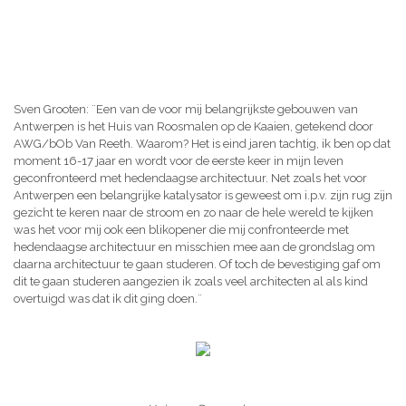
Sven Grooten: ¨Een van de voor mij belangrijkste gebouwen van
Antwerpen is het Huis van Roosmalen op de Kaaien, getekend door
AWG/bOb Van Reeth. Waarom? Het is eind jaren tachtig, ik ben op dat
moment 16-17 jaar en wordt voor de eerste keer in mijn leven
geconfronteerd met hedendaagse architectuur. Net zoals het voor
Antwerpen een belangrijke katalysator is geweest om i.p.v. zijn rug zijn
gezicht te keren naar de stroom en zo naar de hele wereld te kijken
was het voor mij ook een blikopener die mij confronteerde met
hedendaagse architectuur en misschien mee aan de grondslag om
daarna architectuur te gaan studeren. Of toch de bevestiging gaf om
dit te gaan studeren aangezien ik zoals veel architecten al als kind
overtuigd was dat ik dit ging doen.¨