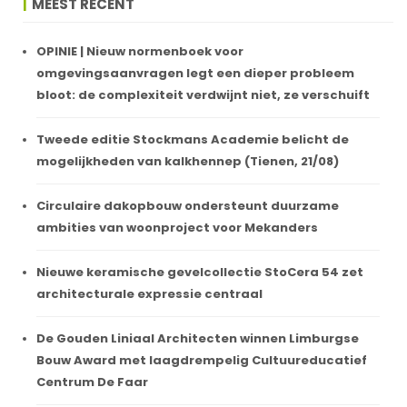
MEEST RECENT
OPINIE | Nieuw normenboek voor
omgevingsaanvragen legt een dieper probleem
bloot: de complexiteit verdwijnt niet, ze verschuift
Tweede editie Stockmans Academie belicht de
mogelijkheden van kalkhennep (Tienen, 21/08)
Circulaire dakopbouw ondersteunt duurzame
ambities van woonproject voor Mekanders
Nieuwe keramische gevelcollectie StoCera 54 zet
architecturale expressie centraal
De Gouden Liniaal Architecten winnen Limburgse
Bouw Award met laagdrempelig Cultuureducatief
Centrum De Faar