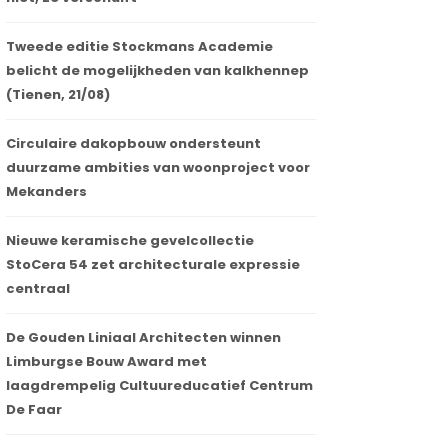
Tweede editie Stockmans Academie
belicht de mogelijkheden van kalkhennep
(Tienen, 21/08)
Circulaire dakopbouw ondersteunt
duurzame ambities van woonproject voor
Mekanders
Nieuwe keramische gevelcollectie
Eerstespadesteek voor heraanleg van
StoCera 54 zet architecturale expressie
het Koningsplein (Sweco, West 8, Cerau
centraal
& Jean-Pierre Majot)
16 oktober 2023
De Gouden Liniaal Architecten winnen
Limburgse Bouw Award met
laagdrempelig Cultuureducatief Centrum
De Faar