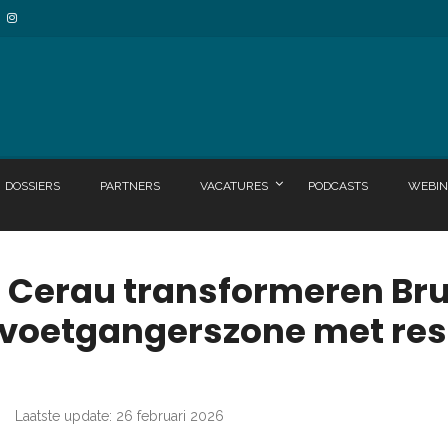
DOSSIERS
PARTNERS
VACATURES
PODCASTS
WEBIN
 Cerau transformeren Br
 voetgangerszone met res
Laatste update: 26 februari 2026