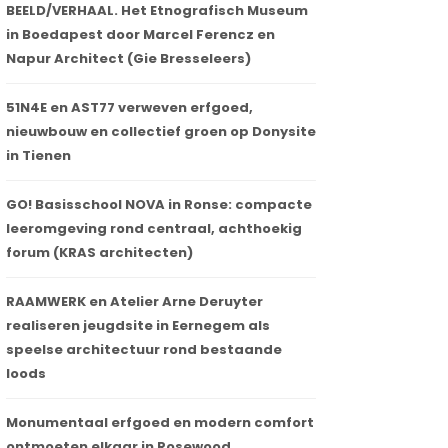
BEELD/VERHAAL. Het Etnografisch Museum
in Boedapest door Marcel Ferencz en
Napur Architect (Gie Bresseleers)
51N4E en AST77 verweven erfgoed,
nieuwbouw en collectief groen op Donysite
in Tienen
GO! Basisschool NOVA in Ronse: compacte
leeromgeving rond centraal, achthoekig
forum (KRAS architecten)
RAAMWERK en Atelier Arne Deruyter
realiseren jeugdsite in Eernegem als
speelse architectuur rond bestaande
loods
Monumentaal erfgoed en modern comfort
ontmoeten elkaar in Rosewood