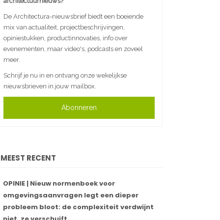
architectuurnieuws?
De Architectura-nieuwsbrief biedt een boeiende
mix van actualiteit, projectbeschrijvingen,
opiniestukken, productinnovaties, info over
evenementen, maar video's, podcasts en zoveel
meer.
Schrijf je nu in en ontvang onze wekelijkse
nieuwsbrieven in jouw mailbox.
Abonneren
MEEST RECENT
OPINIE | Nieuw normenboek voor
omgevingsaanvragen legt een dieper
probleem bloot: de complexiteit verdwijnt
niet, ze verschuift