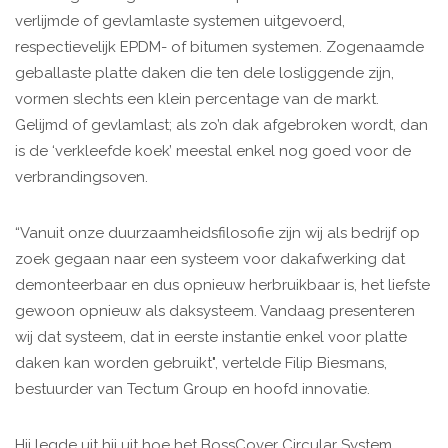
verlijmde of gevlamlaste systemen uitgevoerd,
respectievelijk EPDM- of bitumen systemen. Zogenaamde
geballaste platte daken die ten dele losliggende zijn,
vormen slechts een klein percentage van de markt.
Gelijmd of gevlamlast; als zo’n dak afgebroken wordt, dan
is de ‘verkleefde koek’ meestal enkel nog goed voor de
verbrandingsoven.
“Vanuit onze duurzaamheidsfilosofie zijn wij als bedrijf op
zoek gegaan naar een systeem voor dakafwerking dat
demonteerbaar en dus opnieuw herbruikbaar is, het liefste
gewoon opnieuw als daksysteem. Vandaag presenteren
wij dat systeem, dat in eerste instantie enkel voor platte
daken kan worden gebruikt", vertelde Filip Biesmans,
bestuurder van Tectum Group en hoofd innovatie.
Hij legde uit hij uit hoe het BossCover Circular System