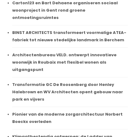
Carton123 en Bart Dehaene organiseren sociaal
woonproject in Gent rond groene
ontmoetingsruimtes
BINST ARCHITECTS transformeert voormalige ATEA-
fabriek tot nieuwe stedelijke landmark in Berchem
Architectenbureau VELD. ontwerpt innovatieve
woonwijk in Roubaix met flexibel wonen als
uitgangspunt
Transformatie GC De Roosenberg door Henley
Halebrown en WV Architecten opent gebouw naar
park en vijvers
Pionier van de moderne zorgarchitectuur Norbert
Boeckx overleden
Klimaatbestendig ontwerpen: de Ladder van