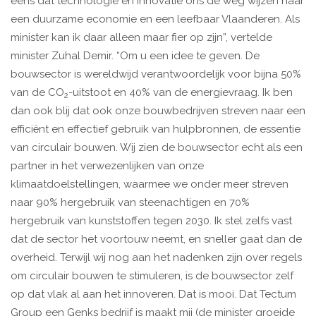
eens dat technologie en innovatie ons de weg wijzen naar
een duurzame economie en een leefbaar Vlaanderen. Als
minister kan ik daar alleen maar fier op zijn”, vertelde
minister Zuhal Demir. “Om u een idee te geven. De
bouwsector is wereldwijd verantwoordelijk voor bijna 50%
van de CO
-uitstoot en 40% van de energievraag. Ik ben
2
dan ook blij dat ook onze bouwbedrijven streven naar een
efficiënt en effectief gebruik van hulpbronnen, de essentie
van circulair bouwen. Wij zien de bouwsector echt als een
partner in het verwezenlijken van onze
klimaatdoelstellingen, waarmee we onder meer streven
naar 90% hergebruik van steenachtigen en 70%
hergebruik van kunststoffen tegen 2030. Ik stel zelfs vast
dat de sector het voortouw neemt, en sneller gaat dan de
overheid. Terwijl wij nog aan het nadenken zijn over regels
om circulair bouwen te stimuleren, is de bouwsector zelf
op dat vlak al aan het innoveren. Dat is mooi. Dat Tectum
Group een Genks bedrijf is maakt mij (de minister groeide