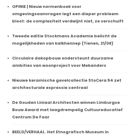
OPINIE | Nieuw normenboek voor
omgevingsaanvragen legt een dieper probleem
bloot: de complexiteit verdwijnt niet, ze verschuift
Tweede editie Stockmans Academie belicht de
mogelijkheden van kalkhennep (Tienen, 21/08)
Circulaire dakopbouw ondersteunt duurzame
ambities van woonproject voor Mekanders
Nieuwe keramische gevelcollectie StoCera 54 zet
architecturale expressie centraal
De Gouden Liniaal Architecten winnen Limburgse
Bouw Award met laagdrempelig Cultuureducatief
Centrum De Faar
BEELD/VERHAAL. Het Etnografisch Museum in