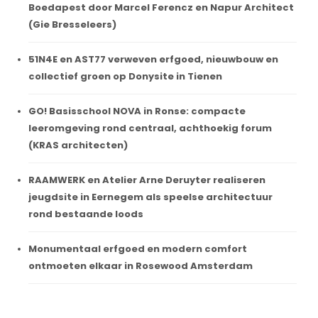
Boedapest door Marcel Ferencz en Napur Architect
(Gie Bresseleers)
51N4E en AST77 verweven erfgoed, nieuwbouw en
collectief groen op Donysite in Tienen
GO! Basisschool NOVA in Ronse: compacte
leeromgeving rond centraal, achthoekig forum
(KRAS architecten)
RAAMWERK en Atelier Arne Deruyter realiseren
jeugdsite in Eernegem als speelse architectuur
rond bestaande loods
Monumentaal erfgoed en modern comfort
ontmoeten elkaar in Rosewood Amsterdam