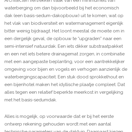
Architecten vertrekken vaak van een minimumeis van
waterberging om dan bijvoorbeeld bij het economisch
dak (een basis-sedum-dakopbouw) uit te komen, wat op
het vlak van biodiversiteit en watermanagement eigenlijk
bitter weinig bijdraagt. Het loont meestal de moeite om in
een dergelijk geval, de opbouw te “upgraden” naar een
semi-intensief natuurdak. Een iets dikker substraatpakket
en een net iets betere drainagemat zorgen, in combinatie
met een aangepaste beplanting, voor een aantrekkelijker
omgeving voor bijen en vogels en verhogen aanzienlijk de
waterbergingscapaciteit. Een stuk dood sprokkelhout en
een bijenhotel maken het idyllische plaatje compleet. Dat
alles tegen een relatief beperkte meerkost in vergelijking
met het basis-sedumdak.
Alles is mogelijk, op voorwaarde dat er bij het eerste
ontwerp rekening gehouden wordt met een aantal
technische parameters van de daktuin. Daarnaast kiezen