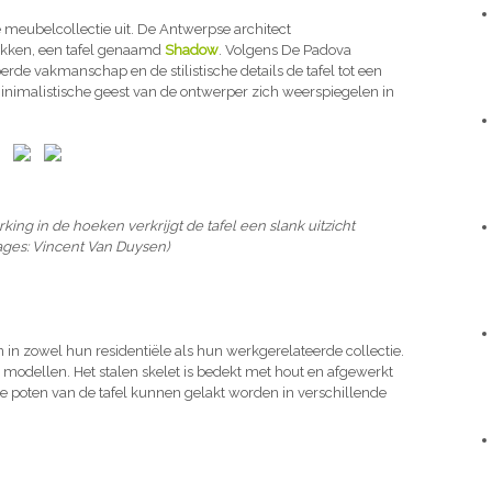
meubelcollectie uit. De Antwerpse architect
ukken, een tafel genaamd
Shadow
. Volgens De Padova
oerde vakmanschap en de stilistische details de tafel tot een
inimalistische geest van de ontwerper zich weerspiegelen in
ng in de hoeken verkrijgt de tafel een slank uitzicht
ages: Vincent Van Duysen)
in zowel hun residentiële als hun werkgerelateerde collectie.
e modellen. Het stalen skelet is bedekt met hout en afgewerkt
e poten van de tafel kunnen gelakt worden in verschillende