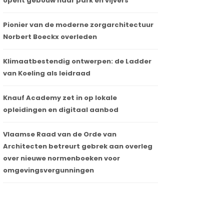
opent gebouw naar park en vijvers
Pionier van de moderne zorgarchitectuur
Norbert Boeckx overleden
Klimaatbestendig ontwerpen: de Ladder
van Koeling als leidraad
Knauf Academy zet in op lokale
opleidingen en digitaal aanbod
Vlaamse Raad van de Orde van
Architecten betreurt gebrek aan overleg
over nieuwe normenboeken voor
omgevingsvergunningen