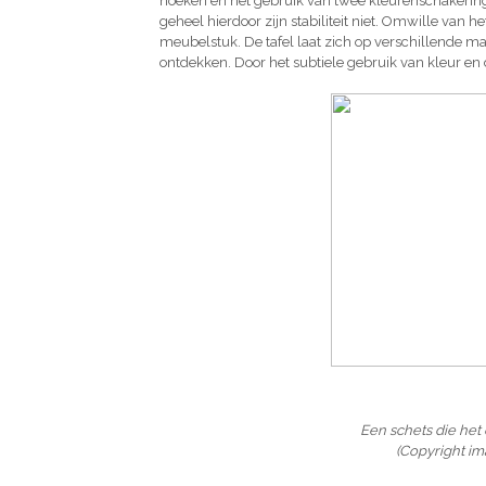
hoeken en het gebruik van twee kleurenschakeringen
geheel hierdoor zijn stabiliteit niet. Omwille van he
meubelstuk. De tafel laat zich op verschillende m
ontdekken. Door het subtiele gebruik van kleur en 
Een schets die het
(Copyright im