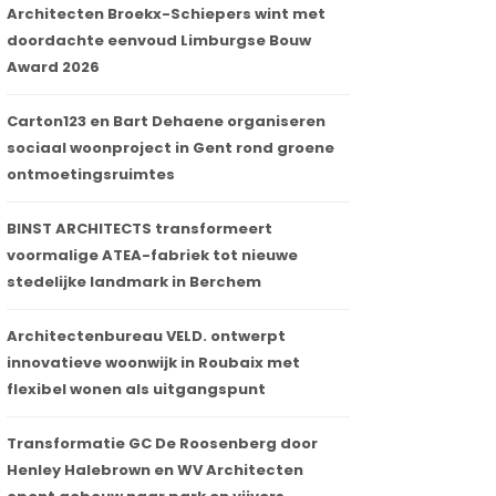
Architecten Broekx-Schiepers wint met
doordachte eenvoud Limburgse Bouw
Award 2026
Carton123 en Bart Dehaene organiseren
sociaal woonproject in Gent rond groene
ontmoetingsruimtes
BINST ARCHITECTS transformeert
voormalige ATEA-fabriek tot nieuwe
stedelijke landmark in Berchem
Architectenbureau VELD. ontwerpt
innovatieve woonwijk in Roubaix met
flexibel wonen als uitgangspunt
Transformatie GC De Roosenberg door
Henley Halebrown en WV Architecten