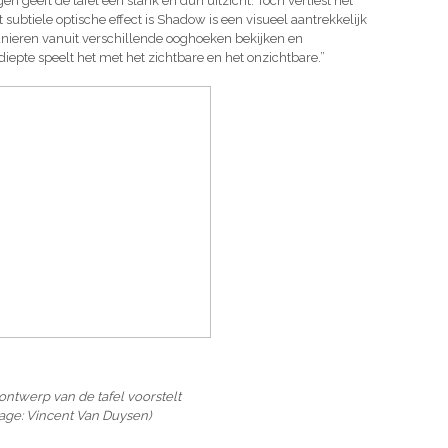
 geeft de tafel een slank en dun uitzicht. Toch verliest het
t subtiele optische effect is Shadow is een visueel aantrekkelijk
anieren vanuit verschillende ooghoeken bekijken en
diepte speelt het met het zichtbare en het onzichtbare.”
 ontwerp van de tafel voorstelt
age: Vincent Van Duysen)