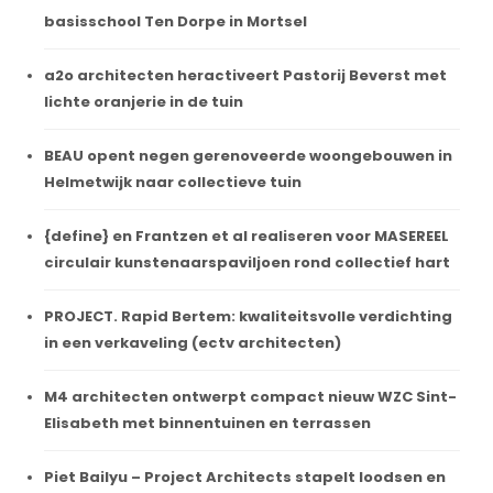
basisschool Ten Dorpe in Mortsel
a2o architecten heractiveert Pastorij Beverst met
lichte oranjerie in de tuin
BEAU opent negen gerenoveerde woongebouwen in
Helmetwijk naar collectieve tuin
{define} en Frantzen et al realiseren voor MASEREEL
circulair kunstenaarspaviljoen rond collectief hart
PROJECT. Rapid Bertem: kwaliteitsvolle verdichting
in een verkaveling (ectv architecten)
M4 architecten ontwerpt compact nieuw WZC Sint-
Elisabeth met binnentuinen en terrassen
Piet Bailyu – Project Architects stapelt loodsen en