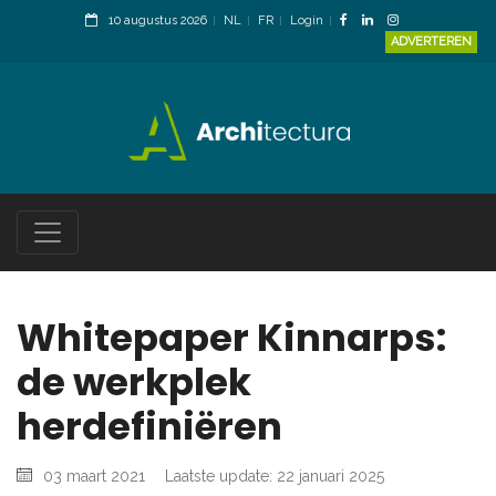
10 augustus 2026
NL
FR
Login
ADVERTEREN
Whitepaper Kinnarps:
de werkplek
herdefiniëren
03 maart 2021
Laatste update: 22 januari 2025