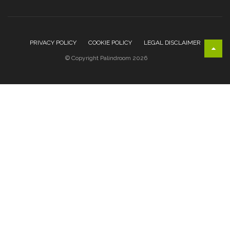
PRIVACY POLICY
COOKIE POLICY
LEGAL DISCLAIMER
© Copyright Palindroom 2026