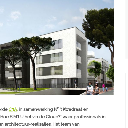
eerde
C3A
, in samenwerking N² ’t Kwadraat en
Hoe BIM't U het via de Cloud?" waar professionals in
architectuur-realisaties. Het team van