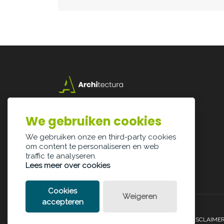
Lazarijstraat 168
3500 Hasselt
We gebruiken cookies
info@architectura.be
We gebruiken onze en third-party cookies
om content te personaliseren en web
traffic te analyseren.
Lees meer over cookies
Cookies
Weigeren
accepteren
PRIVACY POLICY
COOKIE POLICY
LEGAL DISCLAIME