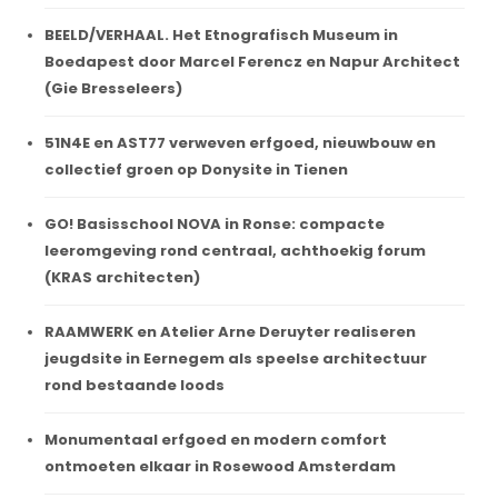
BEELD/VERHAAL. Het Etnografisch Museum in
Boedapest door Marcel Ferencz en Napur Architect
(Gie Bresseleers)
51N4E en AST77 verweven erfgoed, nieuwbouw en
collectief groen op Donysite in Tienen
GO! Basisschool NOVA in Ronse: compacte
leeromgeving rond centraal, achthoekig forum
(KRAS architecten)
RAAMWERK en Atelier Arne Deruyter realiseren
jeugdsite in Eernegem als speelse architectuur
rond bestaande loods
Monumentaal erfgoed en modern comfort
ontmoeten elkaar in Rosewood Amsterdam