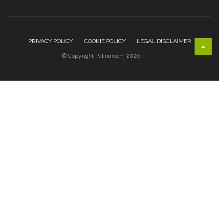
PRIVACY POLICY
COOKIE POLICY
LEGAL DISCLAIMER
© Copyright Palindroom 2026