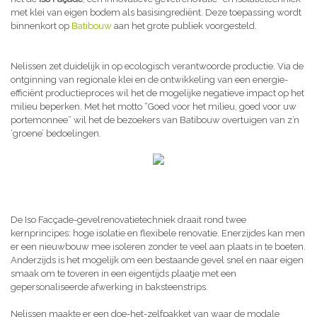
met klei van eigen bodem als basisingrediënt. Deze toepassing wordt
binnenkort op
Batibouw
aan het grote publiek voorgesteld.
Nelissen zet duidelijk in op ecologisch verantwoorde productie. Via de
ontginning van regionale klei en de ontwikkeling van een energie-
efficiënt productieproces wil het de mogelijke negatieve impact op het
milieu beperken. Met het motto “Goed voor het milieu, goed voor uw
portemonnee” wil het de bezoekers van Batibouw overtuigen van z’n
‘groene’ bedoelingen.
De Iso Facçade-gevelrenovatietechniek draait rond twee
kernprincipes: hoge isolatie en flexibele renovatie. Enerzijdes kan men
er een nieuwbouw mee isoleren zonder te veel aan plaats in te boeten.
Anderzijds is het mogelijk om een bestaande gevel snel en naar eigen
smaak om te toveren in een eigentijds plaatje met een
gepersonaliseerde afwerking in baksteenstrips.
Nelissen maakte er een doe-het-zelfpakket van waar de modale