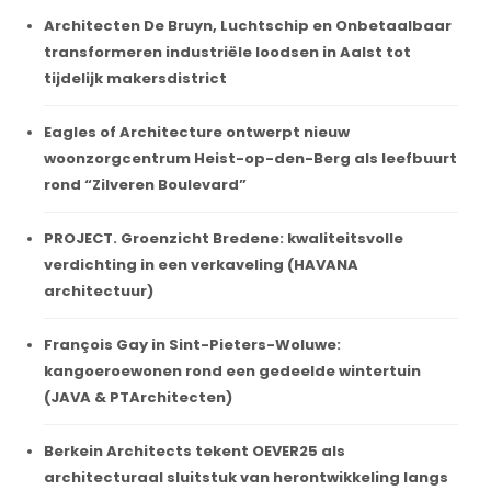
Architecten De Bruyn, Luchtschip en Onbetaalbaar
transformeren industriële loodsen in Aalst tot
tijdelijk makersdistrict
Eagles of Architecture ontwerpt nieuw
woonzorgcentrum Heist-op-den-Berg als leefbuurt
rond “Zilveren Boulevard”
PROJECT. Groenzicht Bredene: kwaliteitsvolle
verdichting in een verkaveling (HAVANA
architectuur)
François Gay in Sint-Pieters-Woluwe:
kangoeroewonen rond een gedeelde wintertuin
(JAVA & PTArchitecten)
Berkein Architects tekent OEVER25 als
architecturaal sluitstuk van herontwikkeling langs