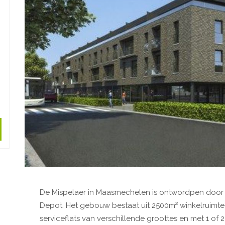
De Mispelaer in Maasmechelen is ontwordpen door a
Depot. Het gebouw bestaat uit 2500m² winkelruimte 
serviceflats van verschillende groottes en met 1 of