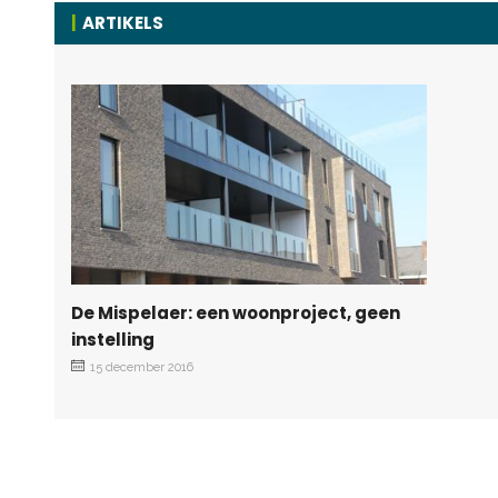
ARTIKELS
De Mispelaer: een woonproject, geen
instelling
15 december 2016