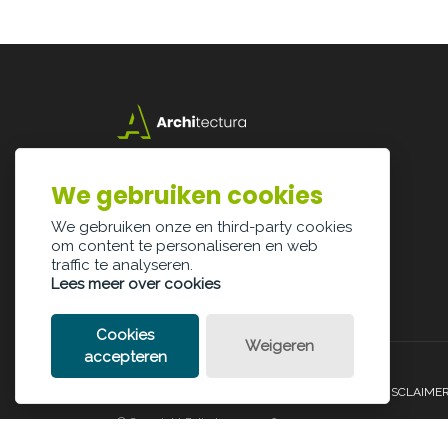
Lazarijstraat 168
3500 Hasselt
We gebruiken cookies
info@architectura.be
We gebruiken onze en third-party cookies
om content te personaliseren en web
traffic te analyseren.
Lees meer over cookies
Cookies
Weigeren
accepteren
PRIVACY POLICY
COOKIE POLICY
LEGAL DISCLAIME
© Copyright Palindroom 2026