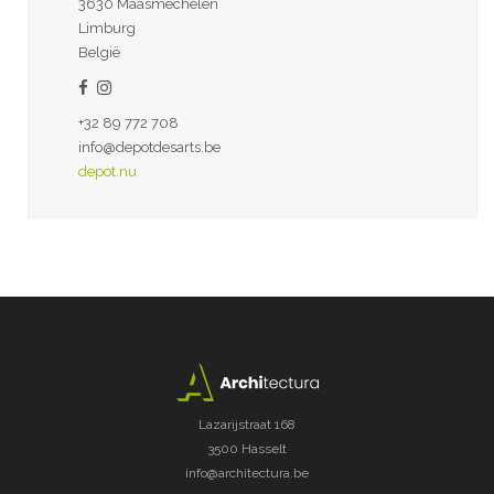
3630 Maasmechelen
Limburg
België
+32 89 772 708
info@depotdesarts.be
depot.nu
Lazarijstraat 168
3500 Hasselt
info@architectura.be