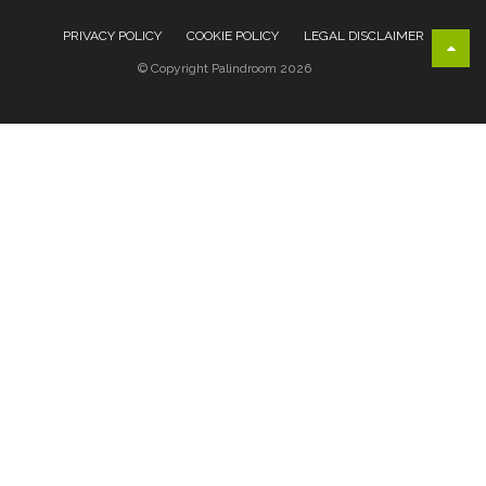
PRIVACY POLICY
COOKIE POLICY
LEGAL DISCLAIMER
© Copyright Palindroom 2026