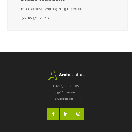
maaike.deverwerre@m-gineers.be
+32 16 50 81 00
Lazarijstraat 168
3500 Hasselt
info@architectura.be