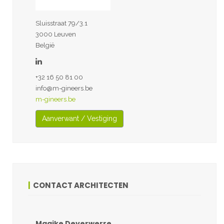
Sluisstraat 79/3.1
3000 Leuven
België
+32 16 50 81 00
info@m-gineers.be
m-gineers.be
Aanverwant / Vestiging
CONTACT ARCHITECTEN
Maaike Deverwerre