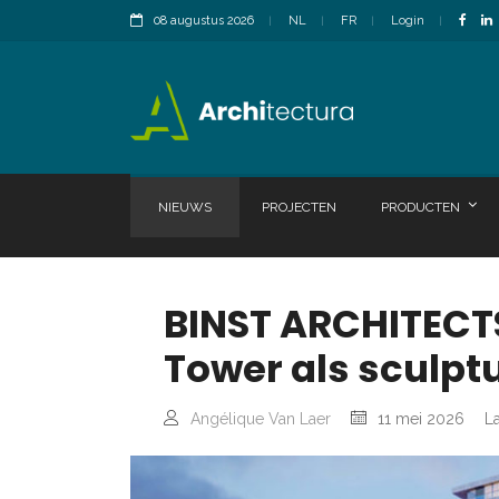
08 augustus 2026
NL
FR
Login
NIEUWS
PROJECTEN
PRODUCTEN
BINST ARCHITECT
Tower als sculpt
Angélique Van Laer
11 mei 2026
La