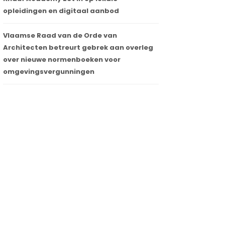
opleidingen en digitaal aanbod
Bouw van gloednieuw
coördinatiecentrum in Antwerpse
Vlaamse Raad van de Orde van
haven gestart (KAAN Architecten &
Architecten betreurt gebrek aan overleg
SVR-ARCHITECTS)
over nieuwe normenboeken voor
12 januari 2025
omgevingsvergunningen