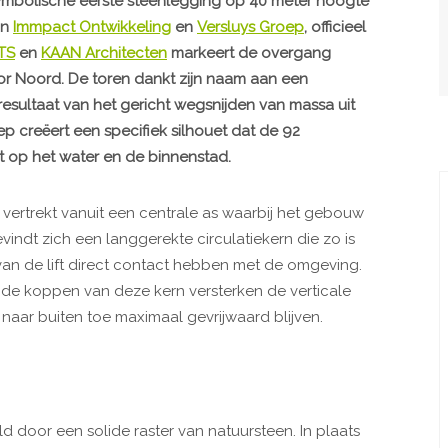
symbolische eerste steenlegging op 40 meter hoogte
an
Immpact Ontwikkeling
en
Versluys Groep
, officieel
TS
en
KAAN Architecten
markeert de overgang
or Noord. De toren dankt zijn naam aan een
esultaat van het gericht wegsnijden van massa uit
 creëert een specifiek silhouet dat de 92
 op het water en de binnenstad.
vertrekt vanuit een centrale as waarbij het gebouw
vindt zich een langgerekte circulatiekern die zo is
van de lift direct contact hebben met de omgeving.
de koppen van deze kern versterken de verticale
naar buiten toe maximaal gevrijwaard blijven.
 door een solide raster van natuursteen. In plaats