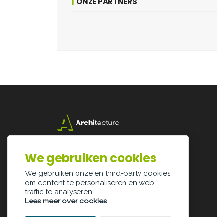
ONZE PARTNERS
Lazarijstraat 168
3500 Hasselt
We gebruiken cookies
info@architectura.be
We gebruiken onze en third-party cookies
om content te personaliseren en web
traffic te analyseren.
Lees meer over cookies