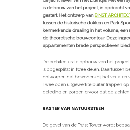
de jachthaven van het Eilandje. Met een 
is de bouw van het project, in opdracht v
gestart. Het ontwerp van
BINST ARCHITEC
tussen de historische dokken en Park Spo
kenmerkende draaiing in het volume, een r
de theoretische bouwcontour. Deze ingreep
appartementen brede perspectieven biedt
De architecturale opbouw van het project 
is opgesplitst in twee delen. Daartussen be
ontworpen dat bewoners bij het verlaten 
Twee open uitgewerkte buitentrappen op 
geleding en zorgen ervoor dat de zichten 
RASTER VAN NATUURSTEEN
De gevel van de Twist Tower wordt bepaald