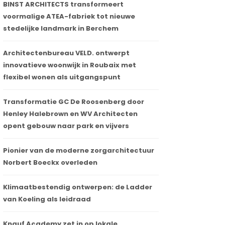
BINST ARCHITECTS transformeert
voormalige ATEA-fabriek tot nieuwe
stedelijke landmark in Berchem
Architectenbureau VELD. ontwerpt
innovatieve woonwijk in Roubaix met
flexibel wonen als uitgangspunt
Transformatie GC De Roosenberg door
Henley Halebrown en WV Architecten
opent gebouw naar park en vijvers
Pionier van de moderne zorgarchitectuur
Norbert Boeckx overleden
Klimaatbestendig ontwerpen: de Ladder
van Koeling als leidraad
Knauf Academy zet in op lokale