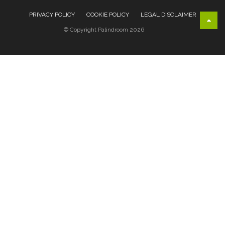
PRIVACY POLICY
COOKIE POLICY
LEGAL DISCLAIMER
© Copyright Palindroom 2026