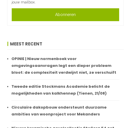
jouw mailbox.
Abonneren
MEEST RECENT
OPINIE | Nieuw normenboek voor
omgevingsaanvragen legt een dieper probleem
bloot: de complexiteit verdwijnt niet, ze verschuift
Tweede editie Stockmans Academie belicht de
mogelijkheden van kalkhennep (Tienen, 21/08)
Circulaire dakopbouw ondersteunt duurzame
ambities van woonproject voor Mekanders