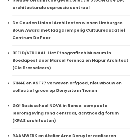
Nieuwe keramische gevelcollectie StoCera 54 zet
architecturale expressie centraal
De Gouden Liniaal Architecten winnen Limburgse
Bouw Award met laagdrempelig Cultuureducatief
Centrum De Faar
BEELD/VERHAAL. Het Etnografisch Museum in
Boedapest door Marcel Ferencz en Napur Architect
(Gie Bresseleers)
51N4E en AST77 verweven erfgoed, nieuwbouw en
collectief groen op Donysite in Tienen
GO! Basisschool NOVA in Ronse: compacte
leeromgeving rond centraal, achthoekig forum
(KRAS architecten)
RAAMWERK en Atelier Arne Deruyter realiseren