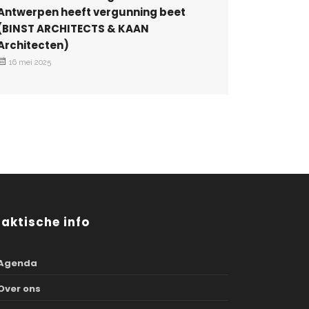
Antwerpen heeft vergunning beet
(BINST ARCHITECTS & KAAN
Architecten)
16 mei 2025
raktische info
Agenda
Over ons