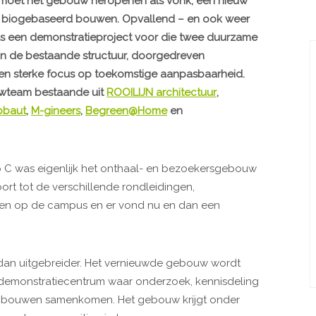
7 moet het gebouw heropenen als Vonk, een nieuw
en biogebaseerd bouwen. Opvallend – en ook weer
 als een demonstratieproject voor die twee duurzame
 de bestaande structuur, doorgedreven
een sterke focus op toekomstige aanpasbaarheid.
ouwteam bestaande uit
ROOILIJN architectuur
,
bbaut
,
M-gineers
,
Begreen@Home
en
p C was eigenlijk het onthaal- en bezoekersgebouw
ort tot de verschillende rondleidingen,
gen op de campus en er vond nu en dan een
dan uitgebreider. Het vernieuwde gebouw wordt
demonstratiecentrum waar onderzoek, kennisdeling
air bouwen samenkomen. Het gebouw krijgt onder