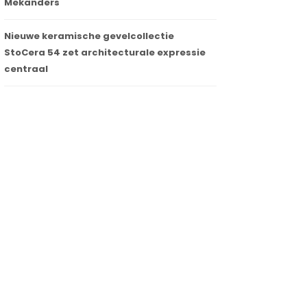
Mekanders
Nieuwe keramische gevelcollectie
StoCera 54 zet architecturale expressie
centraal