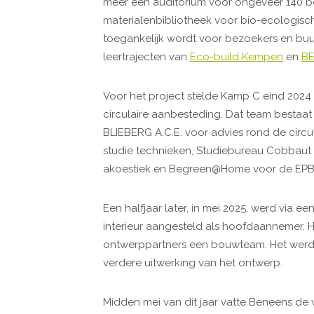
meer een auditorium voor ongeveer 140 be
materialenbibliotheek voor bio-ecologis
toegankelijk wordt voor bezoekers en bu
leertrajecten van
Eco-build Kempen
en
BE
Voor het project stelde Kamp C eind 2024
circulaire aanbesteding. Dat team bestaat 
BLIEBERG A.C.E. voor advies rond de circu
studie technieken, Studiebureau Cobbaut vo
akoestiek en Begreen@Home voor de EPB
Een halfjaar later, in mei 2025, werd via
interieur aangesteld als hoofdaannemer.
ontwerppartners een bouwteam. Het werd 
verdere uitwerking van het ontwerp.
Midden mei van dit jaar vatte Beneens de