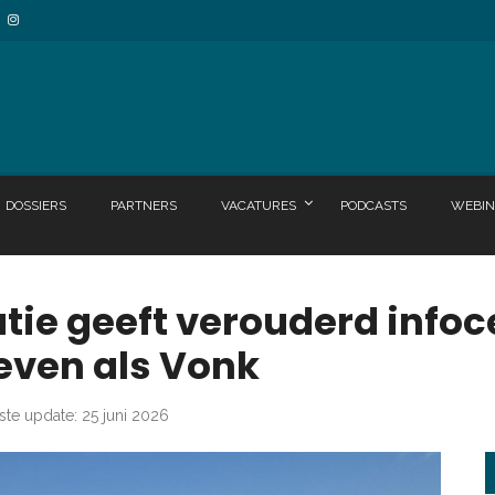
DOSSIERS
PARTNERS
VACATURES
PODCASTS
WEBIN
atie geeft verouderd info
even als Vonk
ste update: 25 juni 2026