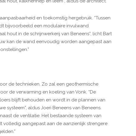
al hout, kalkhennep en leem”, aldus de architect.
in aanpasbaarheid en toekomstig hergebruik. “Tussen
rdt bijvoorbeeld een modulaire invulwand
al hout in de schrijnwerkerij van Beneens”, licht Bart
bouw kan de wand eenvoudig worden aangepast aan
onstellingen.”
oor de technieken. Zo zal een geothermische
r de verwarming en koeling van Vonk. “De
loers blijft behouden en wordt in de plannen van
e systeem”, aldus Joeri Beneens van Beneens.
naast de ventilatie. Het bestaande systeem van
dt volledig aangepast aan de aanzienlijk strengere
gelden.”