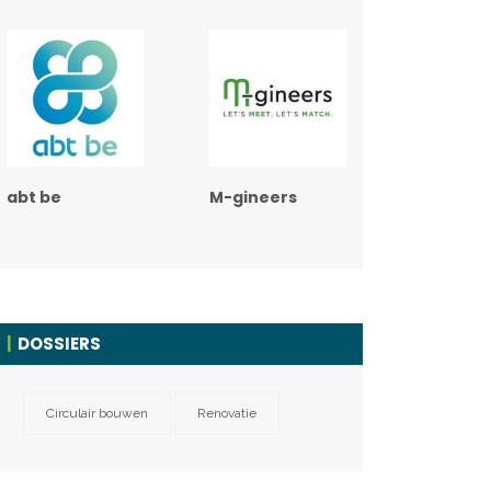
abt be
M-gineers
DOSSIERS
Circulair bouwen
Renovatie