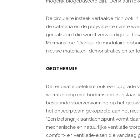
mogelijk biogebaseerd zijn. “Denk aan loka
De circulaire insteek vertaalde zich ook 
de cafetaria en de polyvalente ruimte wo
gerealiseerd die wordt vervaardigd uit loka
Mermans toe. “Dankzij de modulaire op
nieuwe materialen, demonstraties en tento
GEOTHERMIE
De renovatie betekent ook een upgrade v
warmtepomp met bodemsondes instaan voo
bestaande vloerverwarming op het gelijkv
het ontwerpteam gekoppeld aan het nieuw
“Een belangrijk aandachtspunt vormt daar
mechanische en natuurlijke ventilatie wor
comfort- en ventilatie-eisen die vandaag 