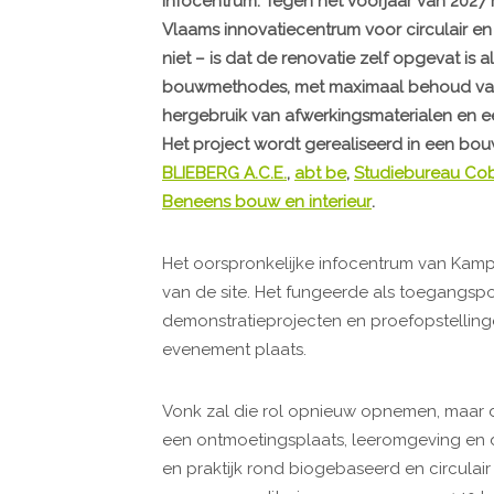
infocentrum. Tegen het voorjaar van 202
Vlaams innovatiecentrum voor circulair 
niet – is dat de renovatie zelf opgevat is
bouwmethodes, met maximaal behoud van
hergebruik van afwerkingsmaterialen en 
Het project wordt gerealiseerd in een b
BLIEBERG A.C.E.
,
abt be
,
Studiebureau Co
Beneens bouw en interieur
.
Het oorspronkelijke infocentrum van Kam
van de site. Het fungeerde als toegangspo
demonstratieprojecten en proefopstellin
evenement plaats.
Vonk zal die rol opnieuw opnemen, maar 
een ontmoetingsplaats, leeromgeving en 
en praktijk rond biogebaseerd en circul