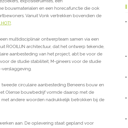
zoekers, expositieruimtes, een
che bouwmaterialen en een horecafunctie die ook
urtbewoners. Vanuit Vonk vertrekken bovendien de
.HOT!
.
 een multidisciplinair ontwerpteam samen via een
uit ROOILIJN architectuur, dat het ontwerp tekende,
laire aanbesteding van het project, abt be voor de
or de studie stabiliteit, M-gineers voor de studie
-verslaggeving.
 een tweede circulaire aanbesteding Beneens bouw en
 Het Olense bouwbedrijf vormde daarop met de
met andere woorden nadrukkelijk betrokken bij de
 werken aan. De oplevering staat gepland voor