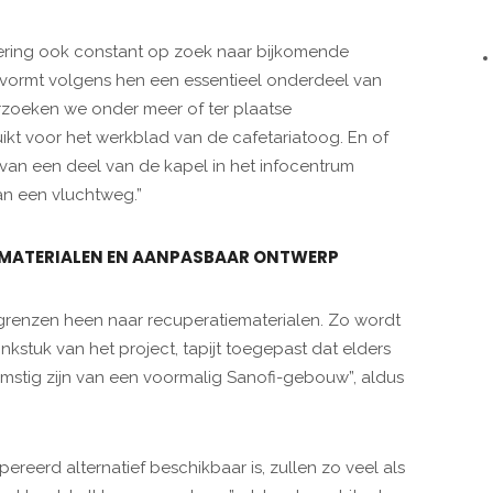
voering ook constant op zoek naar bijkomende
vormt volgens hen een essentieel onderdeel van
rzoeken we onder meer of ter plaatse
t voor het werkblad van de cafetariatoog. En of
k van een deel van de kapel in het infocentrum
n een vluchtweg.”
E MATERIALEN EN AANPASBAAR ONTWERP
renzen heen naar recuperatiematerialen. Zo wordt
nkstuk van het project, tapijt toegepast dat elders
komstig zijn van een voormalig Sanofi-gebouw”, aldus
eerd alternatief beschikbaar is, zullen zo veel als