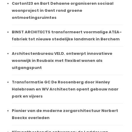
Carton123 en Bart Dehaene organiseren sociaal
woonproject in Gent rond groene
ontmoetingsruimtes
BINST ARCHITECTS transformeert voormalige ATEA-
fabriek tot nieuwe stedelijke landmark in Berchem
Architectenbureau VELD. ontwerpt innovatieve
woonwijk in Roubaix met flexibel wonen als
uitgangspunt
Transformatie GC De Roosenberg door Henley
Halebrown en WV Architecten opent gebouw naar
park en vijvers
Pionier van de moderne zorgarchitectuur Norbert
Boeckx overleden