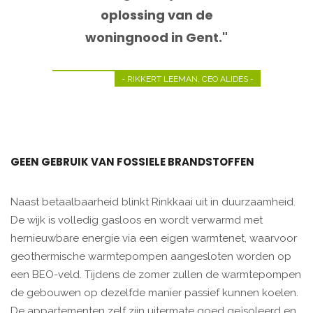
oplossing van de
woningnood in Gent."
- RIKKERT LEEMAN, CEO ALIDES -
GEEN GEBRUIK VAN FOSSIELE BRANDSTOFFEN
Naast betaalbaarheid blinkt Rinkkaai uit in duurzaamheid.
De wijk is volledig gasloos en wordt verwarmd met
hernieuwbare energie via een eigen warmtenet, waarvoor
geothermische warmtepompen aangesloten worden op
een BEO-veld. Tijdens de zomer zullen de warmtepompen
de gebouwen op dezelfde manier passief kunnen koelen.
De appartementen zelf zijn uitermate goed geïsoleerd en