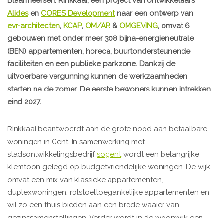
Blaarmeersen. Rinkkaai, een project van ontwikkelaars
Alides
en
CORES Development
naar een ontwerp van
evr-architecten
,
KCAP
,
OM/AR
&
OMGEVING
, omvat 6
gebouwen met onder meer 308 bijna-energieneutrale
(BEN) appartementen, horeca, buurtondersteunende
faciliteiten en een publieke parkzone. Dankzij de
uitvoerbare vergunning kunnen de werkzaamheden
starten na de zomer. De eerste bewoners kunnen intrekken
eind 2027.
Rinkkaai beantwoordt aan de grote nood aan betaalbare
woningen in Gent. In samenwerking met
stadsontwikkelingsbedrijf
sogent
wordt een belangrijke
klemtoon gelegd op budgetvriendelijke woningen. De wijk
omvat een mix van klassieke appartementen,
duplexwoningen, rolstoeltoegankelijke appartementen en
wil zo een thuis bieden aan een brede waaier van
gezinssamenstellingen. Verder wordt in de woonwijk een