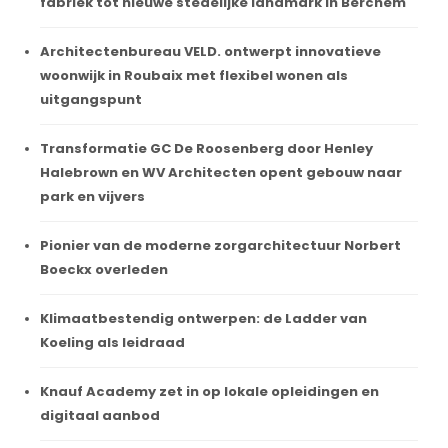
fabriek tot nieuwe stedelijke landmark in Berchem
Architectenbureau VELD. ontwerpt innovatieve
woonwijk in Roubaix met flexibel wonen als
uitgangspunt
Transformatie GC De Roosenberg door Henley
Halebrown en WV Architecten opent gebouw naar
park en vijvers
Pionier van de moderne zorgarchitectuur Norbert
Boeckx overleden
Klimaatbestendig ontwerpen: de Ladder van
Koeling als leidraad
Knauf Academy zet in op lokale opleidingen en
digitaal aanbod