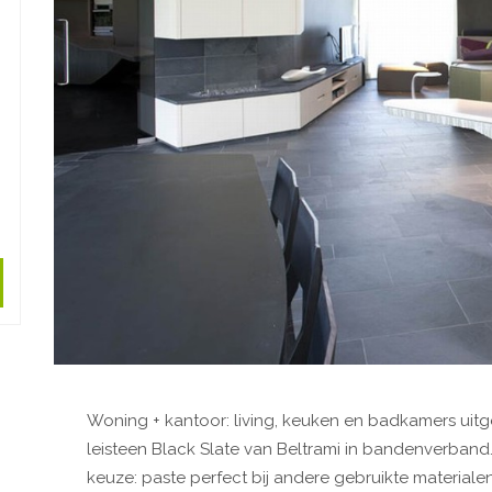
Woning + kantoor: living, keuken en badkamers uitg
leisteen Black Slate van Beltrami in bandenverband.
keuze: paste perfect bij andere gebruikte material