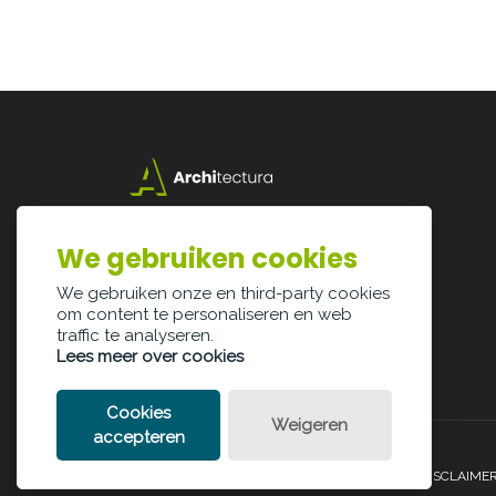
Lazarijstraat 168
3500 Hasselt
We gebruiken cookies
info@architectura.be
We gebruiken onze en third-party cookies
om content te personaliseren en web
traffic te analyseren.
Lees meer over cookies
Cookies
Weigeren
accepteren
PRIVACY POLICY
COOKIE POLICY
LEGAL DISCLAIME