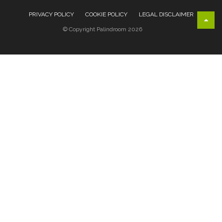
PRIVACY POLICY
COOKIE POLICY
LEGAL DISCLAIMER
© Copyright Palindroom 2026