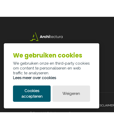
Lazarijstraat 168
3500 Hasselt
We gebruiken cookies
info@architectura.be
We gebruiken onze en third-party cookies
om content te personaliseren en web
traffic te analyseren.
Lees meer over cookies
Cookies
Weigeren
accepteren
PRIVACY POLICY
COOKIE POLICY
LEGAL DISCLAIME
© Copyright Palindroom 2026