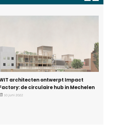
Impact F
Architec
06 juni 20
WIT architecten ontwerpt Impact
Factory: de circulaire hub in Mechelen
10 juni 2022