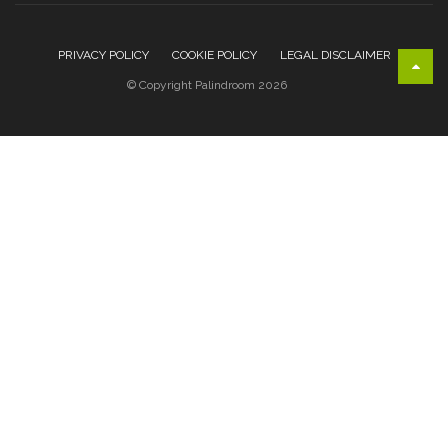
PRIVACY POLICY
COOKIE POLICY
LEGAL DISCLAIMER
© Copyright Palindroom 2026