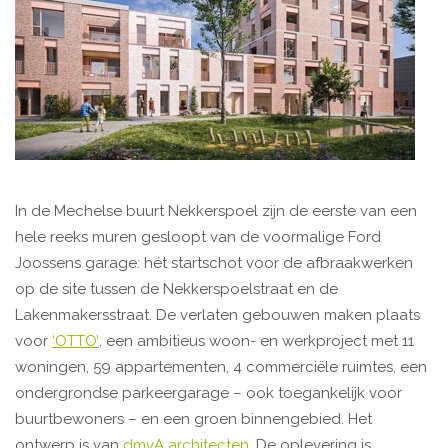
In de Mechelse buurt Nekkerspoel zijn de eerste van een
hele reeks muren gesloopt van de voormalige Ford
Joossens garage: hét startschot voor de afbraakwerken
op de site tussen de Nekkerspoelstraat en de
Lakenmakersstraat. De verlaten gebouwen maken plaats
voor
‘OTTO’
, een ambitieus woon- en werkproject met 11
woningen, 59 appartementen, 4 commerciële ruimtes, een
ondergrondse parkeergarage – ook toegankelijk voor
buurtbewoners – en een groen binnengebied. Het
ontwerp is van
dmvA architecten
. De oplevering is