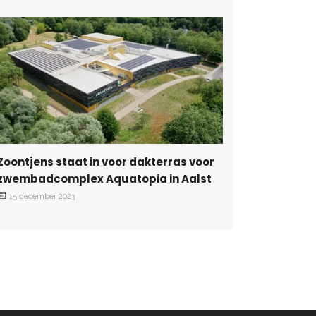
Zwembad
voor Ul
Elevate
20 novemb
Zoontjens staat in voor dakterras voor
zwembadcomplex Aquatopia in Aalst
15 december 2023