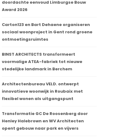
doordachte eenvoud Limburgse Bouw
Award 2026
Carton123 en Bart Dehaene organiseren
sociaal woonproject in Gent rond groene
ontmoetingsruimtes
BINST ARCHITECTS transformeert
voormalige ATEA-fabriek tot nieuwe
stedelijke landmark in Berchem
Architectenbureau VELD. ontwerpt
innovatieve woonwijk in Roubaix met
flexibel wonen als uitgangspunt
Transformatie GC De Roosenberg door
Henley Halebrown en WV Architecten
opent gebouw naar park en vijvers