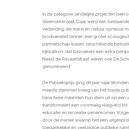
In de categorie landelijke projecten bekro
Steenokkerzeel. Daar werd een bestaand
verbinding die mens en natuur opnieuw met
biodiversiteit binnen een groter ecologis
partnerschap tussen verschillende betrok
kijkbalkon, dat bezoekers een extra perspe
Naast de Ravaartstraat waren ook De Schom
genomineerd.
De Publieksprijs ging dit jaar naar Wonde
meeste stemmen kreeg van het brede pub
bijna twee maanden hun stem uit op een
transformeert een voormalig vliegveld tot
educatie en recreatie samenkomen. Volgen
door de manier waarop het een uitgespro
toegankelijke en veelzijdige publieke ru