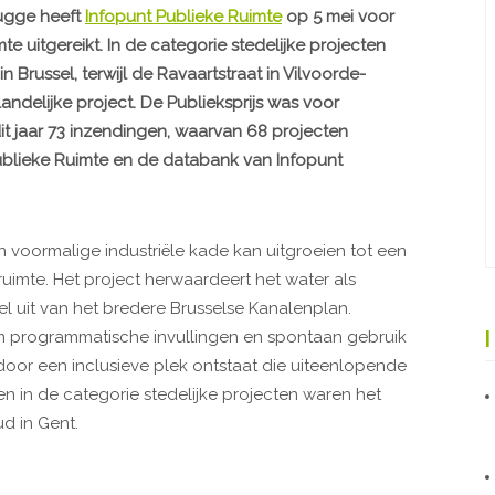
rugge heeft
Infopunt Publieke Ruimte
op 5 mei voor
e uitgereikt. In de categorie stedelijke projecten
n Brussel, terwijl de Ravaartstraat in Vilvoorde-
ndelijke project. De Publieksprijs was voor
t jaar 73 inzendingen, waarvan 68 projecten
blieke Ruimte en de databank van Infopunt
 voormalige industriële kade kan uitgroeien tot een
ruimte. Het project herwaardeert het water als
l uit van het bredere Brusselse Kanalenplan.
om programmatische invullingen en spontaan gebruik
door een inclusieve plek ontstaat die uiteenlopende
 in de categorie stedelijke projecten waren het
 in Gent.