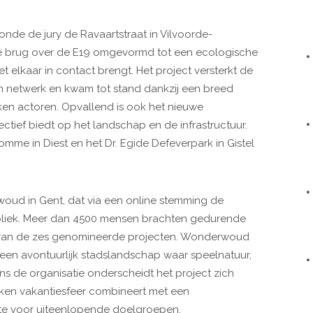
onde de jury de Ravaartstraat in Vilvoorde-
e brug over de E19 omgevormd tot een ecologische
 elkaar in contact brengt. Het project versterkt de
ch netwerk en kwam tot stand dankzij een breed
ken actoren. Opvallend is ook het nieuwe
ctief biedt op het landschap en de infrastructuur.
me in Diest en het Dr. Egide Defeverpark in Gistel
rwoud in Gent, dat via een online stemming de
liek. Meer dan 4500 mensen brachten gedurende
 van de zes genomineerde projecten. Wonderwoud
 een avontuurlijk stadslandschap waar speelnatuur,
s de organisatie onderscheidt het project zich
ken vakantiesfeer combineert met een
imte voor uiteenlopende doelgroepen.