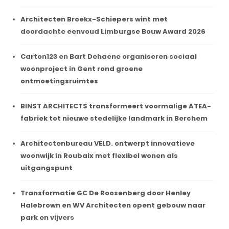
Architecten Broekx-Schiepers wint met
doordachte eenvoud Limburgse Bouw Award 2026
Carton123 en Bart Dehaene organiseren sociaal
woonproject in Gent rond groene
ontmoetingsruimtes
BINST ARCHITECTS transformeert voormalige ATEA-
fabriek tot nieuwe stedelijke landmark in Berchem
Architectenbureau VELD. ontwerpt innovatieve
woonwijk in Roubaix met flexibel wonen als
uitgangspunt
Transformatie GC De Roosenberg door Henley
Halebrown en WV Architecten opent gebouw naar
park en vijvers