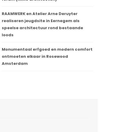
RAAMWERK en Atelier Arne Deruyter
realiseren jeugdsite in Eernegem als
speelse architectuur rond bestaande
loods
Monumentaal erfgoed en modern comfort
ontmoeten elkaar in Rosewood
Amsterdam