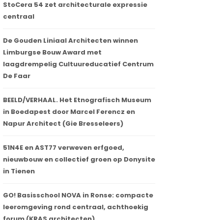
StoCera 54 zet architecturale expressie
centraal
De Gouden Liniaal Architecten winnen
Limburgse Bouw Award met
laagdrempelig Cultuureducatief Centrum
De Faar
BEELD/VERHAAL. Het Etnografisch Museum
in Boedapest door Marcel Ferencz en
Napur Architect (Gie Bresseleers)
51N4E en AST77 verweven erfgoed,
nieuwbouw en collectief groen op Donysite
in Tienen
GO! Basisschool NOVA in Ronse: compacte
leeromgeving rond centraal, achthoekig
forum (KRAS architecten)