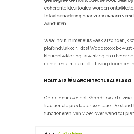
geïntegreerde houtcollectie voor, waarbij
coherente kleurlogica worden ontwikkeld.
totaalbenadering naar voren waarin vers
aansluiten.
Waar hout in interieurs vaak afzonderlijk
plafondvlakken, kiest Woodstoxx bewust 
kleurontwikkeling, afwerking en uitvoering
consistente materiaalbeleving doorheen het
HOUT ALS ÉÉN ARCHITECTURALE LAAG
Op de beurs vertaalt Woodstoxx die visie
traditionele productpresentatie. De stand 
functioneren, van vloer over wand tot pla
Bron
Woodstoxx