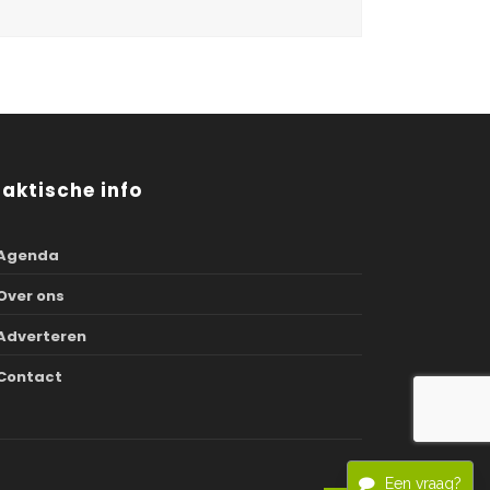
raktische info
Agenda
Over ons
Adverteren
Contact
Een vraag?