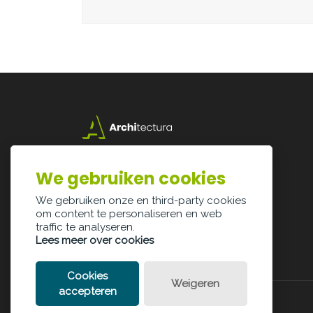
Lazarijstraat 168
3500 Hasselt
We gebruiken cookies
info@architectura.be
We gebruiken onze en third-party cookies
om content te personaliseren en web
traffic te analyseren.
Lees meer over cookies
Cookies
Weigeren
accepteren