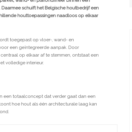
 parket, wand- en plafondfineer binnen één
 Daarmee schuift het Belgische houtbedrijf een
chillende houttoepassingen naadloos op elkaar
 wordt toegepast op vloer-, wand- en
voor een geïntegreerde aanpak. Door
 centraal op elkaar af te stemmen, ontstaat een
 volledige interieur.
 in een totaalconcept dat verder gaat dan een
toont hoe hout als één architecturale laag kan
fond.