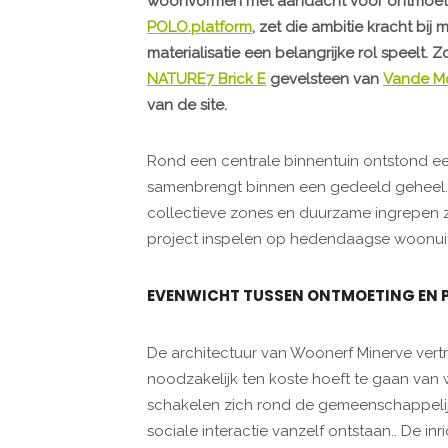
woonvormen met aandacht voor ontmoeti
POLO.platform
, zet die ambitie kracht bij
materialisatie een belangrijke rol speelt.
NATURE7 Brick E
gevelsteen van
Vande Mo
van de site.
Rond een centrale binnentuin ontstond e
samenbrengt binnen een gedeeld geheel. 
collectieve zones en duurzame ingrepen zo
project inspelen op hedendaagse woonui
EVENWICHT TUSSEN ONTMOETING EN 
De architectuur van Woonerf Minerve vertre
noodzakelijk ten koste hoeft te gaan van
schakelen zich rond de gemeenschappelij
sociale interactie vanzelf ontstaan.. De in