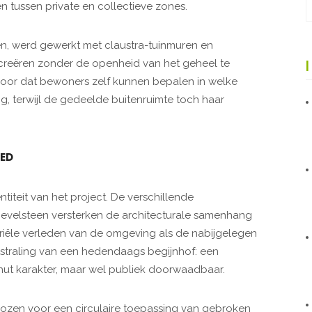
n tussen private en collectieve zones.
, werd gewerkt met claustra-tuinmuren en
 creëren zonder de openheid van het geheel te
voor dat bewoners zelf kunnen bepalen in welke
 terwijl de gedeelde buitenruimte toch haar
OED
ntiteit van het project. De verschillende
evelsteen versterken de architecturale samenhang
striële verleden van de omgeving als de nabijgelegen
itstraling van een hedendaags begijnhof: een
t karakter, maar wel publiek doorwaadbaar.
ozen voor een circulaire toepassing van gebroken