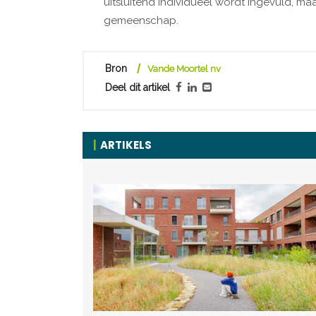
uitsluitend individueel wordt ingevuld, 
gemeenschap.
Bron
Vande Moortel nv
Deel dit artikel
ARTIKELS