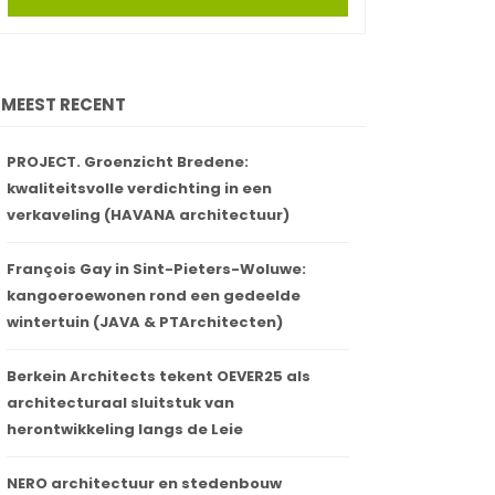
MEEST RECENT
PROJECT. Groenzicht Bredene:
kwaliteitsvolle verdichting in een
verkaveling (HAVANA architectuur)
François Gay in Sint-Pieters-Woluwe:
kangoeroewonen rond een gedeelde
wintertuin (JAVA & PTArchitecten)
Berkein Architects tekent OEVER25 als
architecturaal sluitstuk van
herontwikkeling langs de Leie
NERO architectuur en stedenbouw