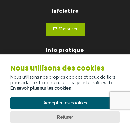
Infolettre
S'abonner
Info pratique
Nous utilisons des cookies
Qui sommes-nous?
Nous utilisons nos propres cookies et ceux de tiers
Publicité
pour adapter le contenu et analyser le trafic web.
En savoir plus sur les cookies
Contact
Accepter les cookies
Refuser
POLITIQUE DE CONFIDENTIALITÉ
POLITIQUE DE COOKIE
Question ?
CLAUSE DE NON-RESPONSABILITÉ