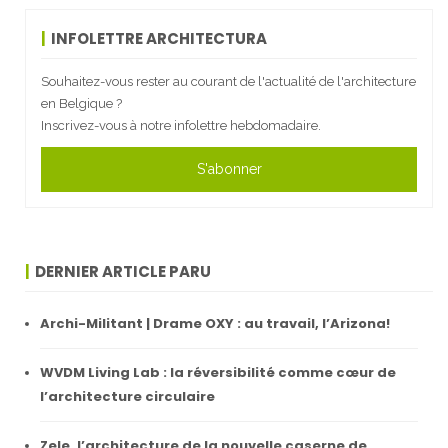
INFOLETTRE ARCHITECTURA
Souhaitez-vous rester au courant de l'actualité de l'architecture
en Belgique ?
Inscrivez-vous à notre infolettre hebdomadaire.
S'abonner
DERNIER ARTICLE PARU
Archi-Militant | Drame OXY : au travail, l’Arizona!
WVDM Living Lab : la réversibilité comme cœur de
l’architecture circulaire
Zele, l’architecture de la nouvelle caserne de