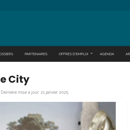
OSSIERS
PARTENAIRES
OFFRES D'EMPLOI
AGENDA
A
he City
Dernière mise à jour: 21 janvier 2025