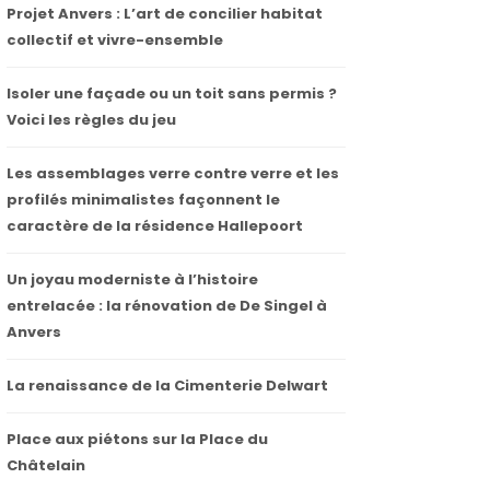
Projet Anvers : L’art de concilier habitat
collectif et vivre-ensemble
Isoler une façade ou un toit sans permis ?
Voici les règles du jeu
Les assemblages verre contre verre et les
profilés minimalistes façonnent le
caractère de la résidence Hallepoort
Un joyau moderniste à l’histoire
entrelacée : la rénovation de De Singel à
Anvers
La renaissance de la Cimenterie Delwart
Place aux piétons sur la Place du
Châtelain