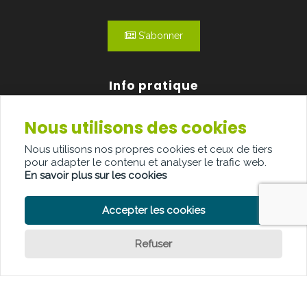
S'abonner
Info pratique
Nous utilisons des cookies
Qui sommes-nous?
Nous utilisons nos propres cookies et ceux de tiers
Publicité
pour adapter le contenu et analyser le trafic web.
En savoir plus sur les cookies
Contact
Accepter les cookies
Refuser
POLITIQUE DE CONFIDENTIALITÉ
POLITIQUE DE COOKIE
CLAUSE DE NON-RESPONSABILITÉ
© Copyright Palindroom 2026