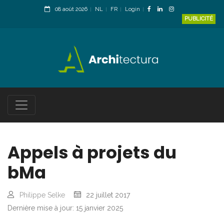
08 août 2026
NL
FR
Login
PUBLICITÉ
Appels à projets du
bMa
Philippe Selke
22 juillet 2017
Dernière mise à jour: 15 janvier 2025