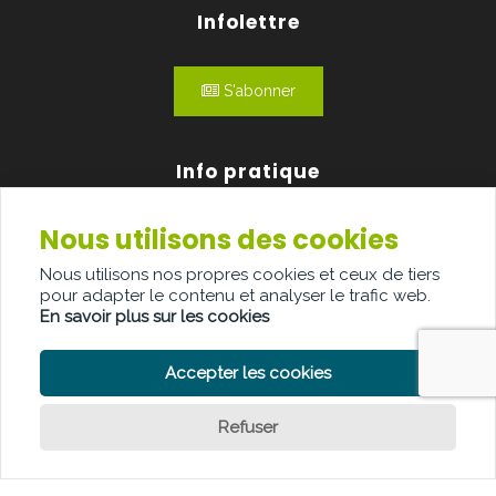
Infolettre
S'abonner
Info pratique
Nous utilisons des cookies
Qui sommes-nous?
Nous utilisons nos propres cookies et ceux de tiers
Publicité
pour adapter le contenu et analyser le trafic web.
En savoir plus sur les cookies
Contact
Accepter les cookies
Refuser
POLITIQUE DE CONFIDENTIALITÉ
POLITIQUE DE COOKIE
CLAUSE DE NON-RESPONSABILITÉ