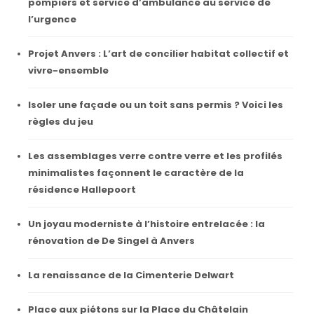
pompiers et service d’ambulance au service de
l’urgence
Projet Anvers : L’art de concilier habitat collectif et
vivre-ensemble
Isoler une façade ou un toit sans permis ? Voici les
règles du jeu
Les assemblages verre contre verre et les profilés
minimalistes façonnent le caractère de la
résidence Hallepoort
Un joyau moderniste à l’histoire entrelacée : la
rénovation de De Singel à Anvers
La renaissance de la Cimenterie Delwart
Place aux piétons sur la Place du Châtelain