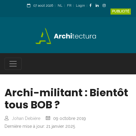
07 août 2026
NL
FR
Login
PUBLICITÉ
Archi-militant : Bientôt
tous BOB ?
Johan Debière
09 octobre 2019
Dernière mise à jour: 21 janvier 2025