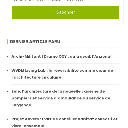
S'abonner
DERNIER ARTICLE PARU
Archi-Militant | Drame OXY : au travail, l’Arizona!
WVDM Living Lab : la réversibilité comme cœur de
l’architecture circulaire
Zele, l’architecture de la nouvelle caserne de
pompiers et service d’ambulance au service de
l’urgence
Projet Anvers : L’art de concilier habitat collectif et
vivre-ensemble