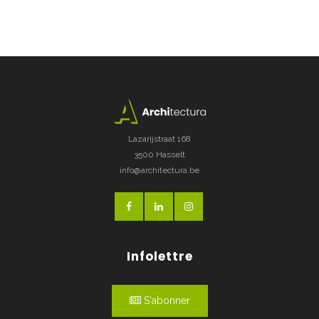
Lazarijstraat 168
3500 Hasselt
info@architectura.be
Infolettre
S'abonner