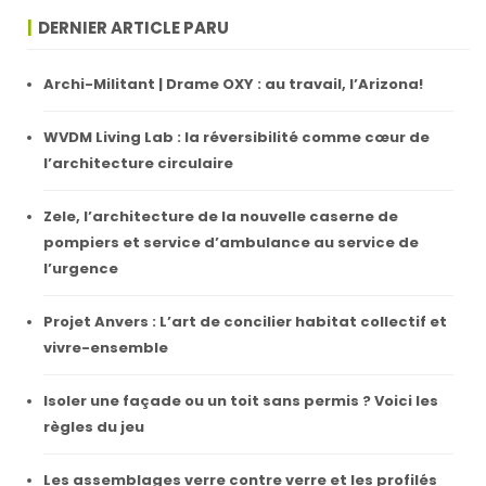
DERNIER ARTICLE PARU
Archi-Militant | Drame OXY : au travail, l’Arizona!
WVDM Living Lab : la réversibilité comme cœur de
l’architecture circulaire
Zele, l’architecture de la nouvelle caserne de
pompiers et service d’ambulance au service de
l’urgence
Projet Anvers : L’art de concilier habitat collectif et
vivre-ensemble
Isoler une façade ou un toit sans permis ? Voici les
règles du jeu
Les assemblages verre contre verre et les profilés