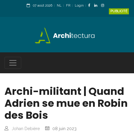
07 août 2026
NL
FR
Login
PUBLICITÉ
Archi-militant | Quand
Adrien se mue en Robin
des Bois
Johan Debière
08 juin 2023