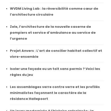
WVDM Living Lab : la réversibilité comme cœur de
l’architecture circulaire
Zele, l’architecture de la nouvelle caserne de
pompiers et service d’ambulance au service de
l’urgence
Projet Anvers : L’art de concilier habitat collectif et
vivre-ensemble
Isoler une façade ou un toit sans permis ? Voici les
règles du jeu
Les assemblages verre contre verre et les profilés
minimalistes façonnent le caractère de la
résidence Hallepoort
Un joyau moderniste à l’histoire entrelacée : la