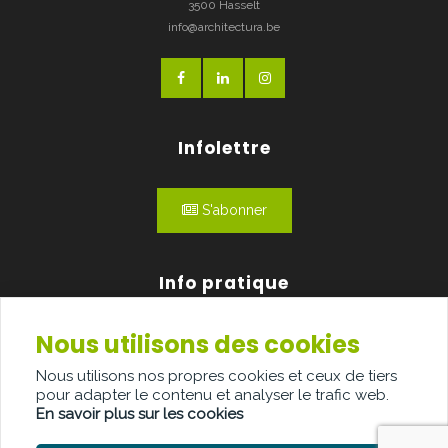
3500 Hasselt
info@architectura.be
Infolettre
S'abonner
Info pratique
Nous utilisons des cookies
Qui sommes-nous?
Nous utilisons nos propres cookies et ceux de tiers
Publicité
pour adapter le contenu et analyser le trafic web.
En savoir plus sur les cookies
Contact