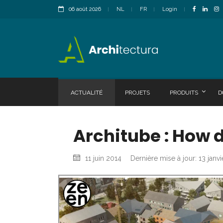
06 août 2026
NL
FR
Login
ACTUALITÉ
PROJETS
PRODUITS
D
Architube : How d
11 juin 2014
Dernière mise à jour: 13 janv