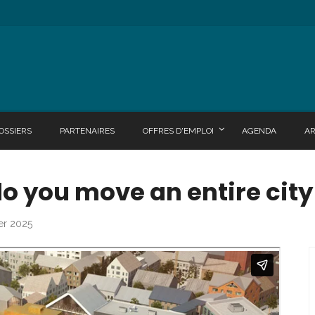
OSSIERS
PARTENAIRES
OFFRES D'EMPLOI
AGENDA
A
o you move an entire city
ier 2025