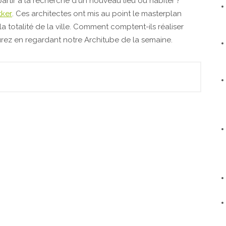
t partir à la recherche d'un nouveau lieu où habiter ?
tker
. Ces architectes ont mis au point le masterplan
 totalité de la ville. Comment comptent-ils réaliser
urez en regardant notre Architube de la semaine.