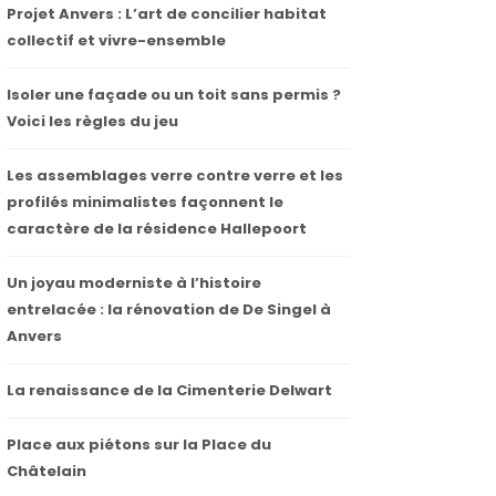
Projet Anvers : L’art de concilier habitat
collectif et vivre-ensemble
Isoler une façade ou un toit sans permis ?
Voici les règles du jeu
Les assemblages verre contre verre et les
profilés minimalistes façonnent le
caractère de la résidence Hallepoort
Un joyau moderniste à l’histoire
entrelacée : la rénovation de De Singel à
Anvers
La renaissance de la Cimenterie Delwart
Place aux piétons sur la Place du
Châtelain