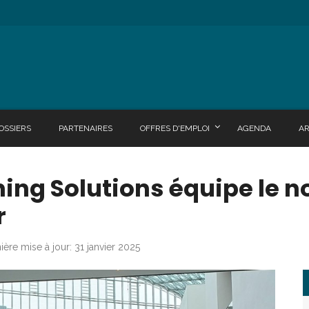
OSSIERS
PARTENAIRES
OFFRES D'EMPLOI
AGENDA
A
ng Solutions équipe le n
r
ière mise à jour: 31 janvier 2025