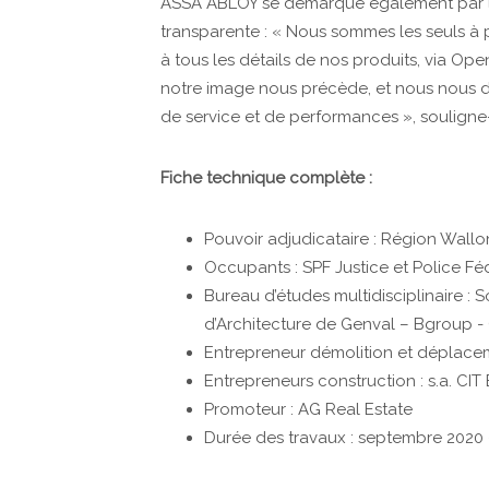
ASSA ABLOY se démarque également par la 
transparente : « Nous sommes les seuls à 
à tous les détails de nos produits, via Ope
notre image nous précède, et nous nous d
de service et de performances », souligne-
Fiche technique complète :
Pouvoir adjudicataire : Région Wall
Occupants : SPF Justice et Police Fé
Bureau d’études multidisciplinaire 
d’Architecture de Genval – Bgroup -
Entrepreneur démolition et déplaceme
Entrepreneurs construction : s.a. CIT 
Promoteur : AG Real Estate
Durée des travaux : septembre 2020 