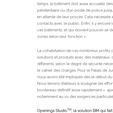
temps, le bâtiment doit aussi accueillir d
pénitentiaire ou d’un poste de police jusq
en attente de leur procès. Cela nécessite é
contacts avec le public. Enfin, il y encore
ces bâtiments, et qui doivent pouvoir se d
zones selon leur fonction ».
La cohabitation de ces nombreux profils d’
solutions et produits avec des matériaux, d
différents, selon le degré de sécurité néce
le cahier des charges. Pour le Palais de 
nous avons été impliqués dès le début du p
Nous tenons d’ailleurs à souligner les eff
bordereau définitif aussi rapidement », ajo
notamment au vu des exigences particulières
TM
Openings Studio
, la solution BIM qui fai