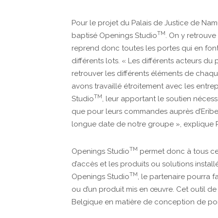
Pour le projet du Palais de Justice de Nam
TM
baptisé Openings Studio
. On y retrouve
reprend donc toutes les portes qui en font
différents lots. « Les différents acteurs d
retrouver les différents éléments de chaqu
avons travaillé étroitement avec les entr
TM
Studio
, leur apportant le soutien néces
que pour leurs commandes auprès d’Eribel,
longue date de notre groupe », explique P
TM
Openings Studio
permet donc à tous ces
d’accès et les produits ou solutions installé
TM
Openings Studio
, le partenaire pourra 
ou d’un produit mis en œuvre. Cet outil de 
Belgique en matière de conception de por