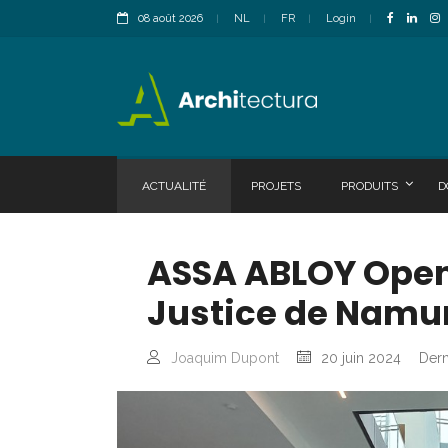
08 août 2026
NL
FR
Login
ACTUALITÉ
PROJETS
PRODUITS
D
ASSA ABLOY Openi
Justice de Namu
Joaquim Dupont
20 juin 2024
Dern