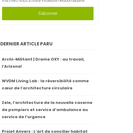
Inscrivez-vous à notre infolettre hebdomadaire.
S'abonner
DERNIER ARTICLE PARU
Archi-Militant | Drame OXY : au travail,
l’Arizona!
WVDM Living Lab : la réversibilité comme
cœur de l’architecture circulaire
Zele, l’architecture de la nouvelle caserne
de pompiers et service d’ambulance au
service de l’urgence
Projet Anvers : L’art de concilier habitat