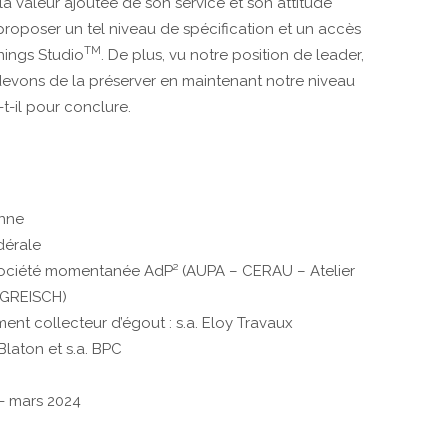
valeur ajoutée de son service et son attitude
proposer un tel niveau de spécification et un accès
TM
nings Studio
. De plus, vu notre position de leader,
evons de la préserver en maintenant notre niveau
t-il pour conclure.
onne
dérale
: Société momentanée AdP² (AUPA – CERAU – Atelier
 GREISCH)
nt collecteur d’égout : s.a. Eloy Travaux
Blaton et s.a. BPC
- mars 2024