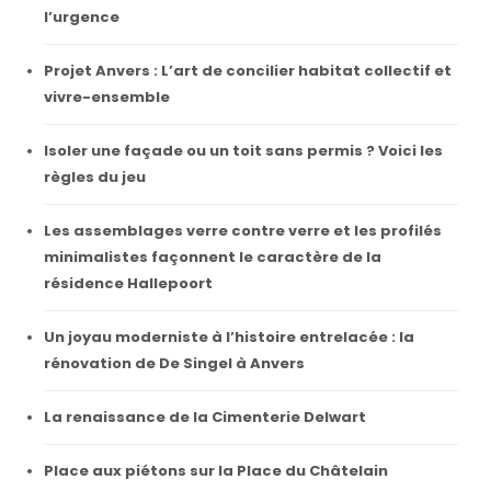
l’urgence
Projet Anvers : L’art de concilier habitat collectif et
vivre-ensemble
Isoler une façade ou un toit sans permis ? Voici les
règles du jeu
Les assemblages verre contre verre et les profilés
minimalistes façonnent le caractère de la
résidence Hallepoort
Un joyau moderniste à l’histoire entrelacée : la
rénovation de De Singel à Anvers
La renaissance de la Cimenterie Delwart
Place aux piétons sur la Place du Châtelain