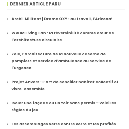
DERNIER ARTICLE PARU
Archi-Militant | Drame OXY : au travail, l’Arizona!
WVDM Living Lab : la réversibilité comme cœur de
l’architecture circulaire
Zele, l’architecture de la nouvelle caserne de
pompiers et service d’ambulance au service de
l’urgence
Projet Anvers : L’art de concilier habitat collectif et
vivre-ensemble
Isoler une façade ou un toit sans permis ? Voici les
règles du jeu
Les assemblages verre contre verre et les profilés